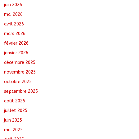
juin 2026
Oum-Hadjer : L’ADESC offre des
mai 2026
semences certifiées aux producteurs de
cinq villages
avril 2026
août 6, 2026
No Comments
mars 2026
février 2026
RGPH-3 : Le Tchad clôture la collecte
des données avec plus de 4,3 millions
janvier 2026
de ménages recensés
décembre 2025
août 6, 2026
No Comments
novembre 2025
octobre 2025
Barh-Koh : Le MPS installe ses
nouvelles instances locales à Sarh
septembre 2025
Rural
août 7, 2026
No Comments
août 2025
juillet 2025
juin 2025
mai 2025