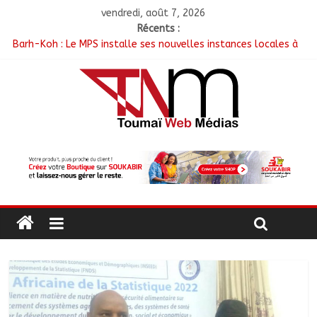
vendredi, août 7, 2026
Récents :
Barh-Koh : Le MPS installe ses nouvelles instances locales à
Sarh Rural
Borkou : Recrudescence des braquages sur l’axe Faya-Kalaït
N’Djamena : Le maire intensifie le suivi des chantiers
municipaux
Moyen-Chari : Les nouveaux bacheliers orientés vers leur
avenir
Oum-Hadjer : L’ADESC offre des semences certifiées aux
producteurs de cinq villages