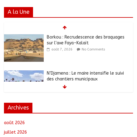
A la Une
Borkou : Recrudescence des braquages
sur l’axe Faya-Kalaït
août 7, 2026
No Comments
N’Djamena : Le maire intensifie le suivi
des chantiers municipaux
août 7, 2026
No Comments
Archives
Moyen-Chari : Les nouveaux bacheliers
orientés vers leur avenir
août 7, 2026
No Comments
août 2026
juillet 2026