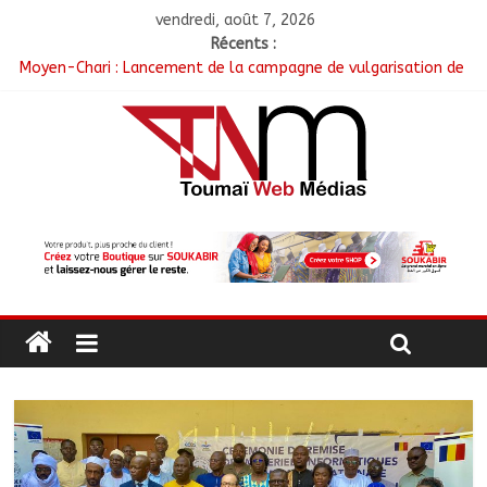
vendredi, août 7, 2026
Récents :
Moyen-Chari : Lancement de la campagne de vulgarisation de
la politique nationale de DDR
Barh-Koh : Le MPS installe ses nouvelles instances locales à
Sarh Rural
Borkou : Recrudescence des braquages sur l’axe Faya-Kalaït
N’Djamena : Le maire intensifie le suivi des chantiers
municipaux
Moyen-Chari : Les nouveaux bacheliers orientés vers leur
avenir