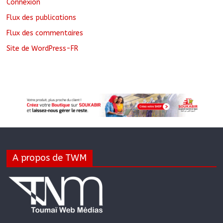
Connexion
Flux des publications
Flux des commentaires
Site de WordPress-FR
A propos de TWM