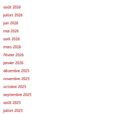
des chantiers municipaux
août 7, 2026
No Comments
août 2026
juillet 2026
juin 2026
Moyen-Chari : Les nouveaux bacheliers
mai 2026
orientés vers leur avenir
août 7, 2026
No Comments
avril 2026
mars 2026
février 2026
Oum-Hadjer : L’ADESC offre des
semences certifiées aux producteurs de
janvier 2026
cinq villages
décembre 2025
août 6, 2026
No Comments
novembre 2025
octobre 2025
Moyen-Chari : Lancement de la
campagne de vulgarisation de la
septembre 2025
politique nationale de DDR
août 7, 2026
No Comments
août 2025
juillet 2025