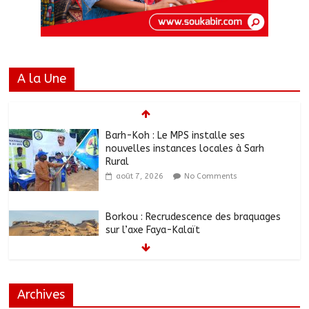
A la Une
Barh-Koh : Le MPS installe ses
nouvelles instances locales à Sarh
Rural
août 7, 2026
No Comments
Borkou : Recrudescence des braquages
sur l’axe Faya-Kalaït
août 7, 2026
No Comments
Archives
N’Djamena : Le maire intensifie le suivi