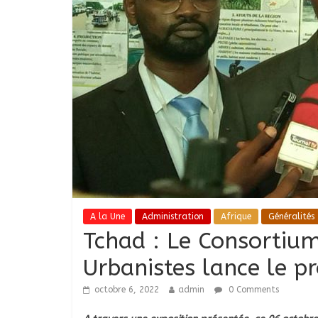
A la Une
Administration
Afrique
Généralités
Tchad : Le Consortium
Urbanistes lance le pr
octobre 6, 2022
admin
0 Comments