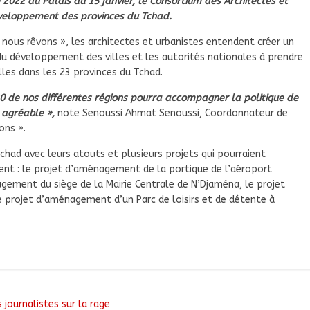
 2022 au Palais du 15 janvier, le Consortium des Architectes et
éveloppement des provinces du Tchad.
 nous rêvons », les architectes et urbanistes entendent créer un
 du développement des villes et les autorités nationales à prendre
les dans les 23 provinces du Tchad.
30 de nos différentes régions pourra accompagner la politique de
 agréable »,
note Senoussi Ahmat Senoussi, Coordonnateur de
ons ».
chad avec leurs atouts et plusieurs projets qui pourraient
nt : le projet d’aménagement de la portique de l’aéroport
gement du siège de la Mairie Centrale de N’Djaména, le projet
rojet d’aménagement d’un Parc de loisirs et de détente à
 journalistes sur la rage