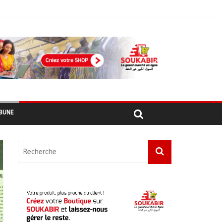
ages recensés
BUNE