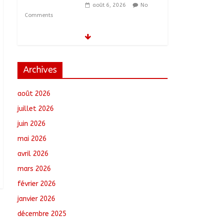
août 6, 2026
No
Comments
Tchad–Égypte : La
Commission mixte
relance les grands
chantiers de
Archives
coopération
août 6, 2026
No
août 2026
Comments
juillet 2026
Coopération aérienne :
juin 2026
Air France salue les
progrès du Tchad en
mai 2026
matière de sûreté
avril 2026
août 6, 2026
No
Comments
mars 2026
février 2026
Nigeria : 308 otages
libérés lors d’une vaste
janvier 2026
opération de
décembre 2025
sauvetage