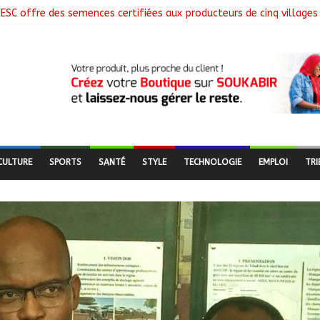
ESC offre des semences certifiées aux producteurs de cinq villages
 clôture la collecte des données avec plus de 4,3 millions de mén
 Commission mixte relance les grands chantiers de coopération
nne : Air France salue les progrès du Tchad en matière de sûreté
ges libérés lors d’une vaste opération de sauvetage
CULTURE
SPORTS
SANTÉ
STYLE
TECHNOLOGIE
EMPLOI
TRI