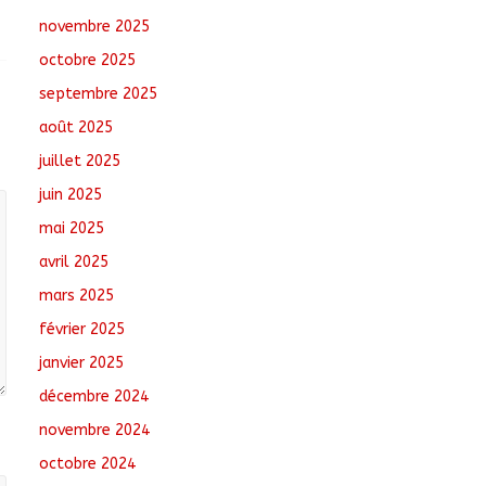
août 6, 2026
No
novembre 2025
Comments
octobre 2025
Santé : La Commune
septembre 2025
de N’Djamena et l’OMS
août 2025
renforcent leur
coopération
juillet 2025
août 6, 2026
No
juin 2025
Comments
mai 2025
Oum-Hadjer : L’ADESC
avril 2025
offre des semences
certifiées aux
mars 2025
producteurs de cinq
février 2025
villages
août 6, 2026
No
janvier 2025
Comments
décembre 2024
novembre 2024
octobre 2024