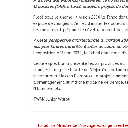
A travers une exposition présentée, ce 06 octobre
Urbanistes (CAU), a lancé plusieurs projets de d
Placé sous le thème : « Vision 2030 le Tchad dont
espace d’échanges à l’effet d’inciter les acteurs
les mesures et préparer le développement des vil
« Cette perspective architecturale à l’horizon 20
nos plus hautes autorités à créer un cadre de vie
l’exposition « Vision 2030, le Tchad dont nous rêv
Cette exposition a présenté les 23 provinces du T
changer l’image de la ville de N’Djaména notamme
international Hassan Djamouss, le projet d’aména
d’aménagement du Marché moderne de Dembé, le p
N’Djaména etc.
TWM/ Junior Warou
←
Tchad : Le Ministre de l’Elevage échange avec les