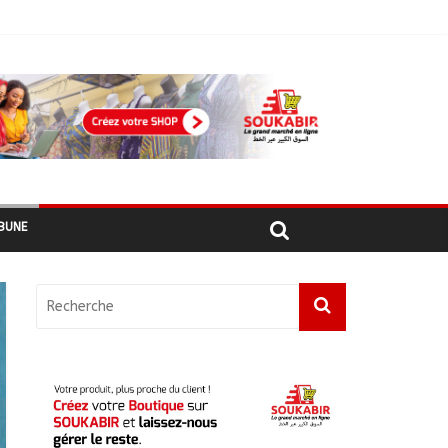
ement
hadiens au Maroc
BUNE