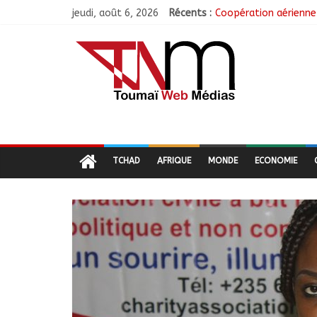
jeudi, août 6, 2026
Récents :
Coopération aérienne 
Nigeria : 308 otages 
Santé : La Commune d
RGPH-3 : Les communa
Jeunesse : Un progra
TCHAD
AFRIQUE
MONDE
ECONOMIE