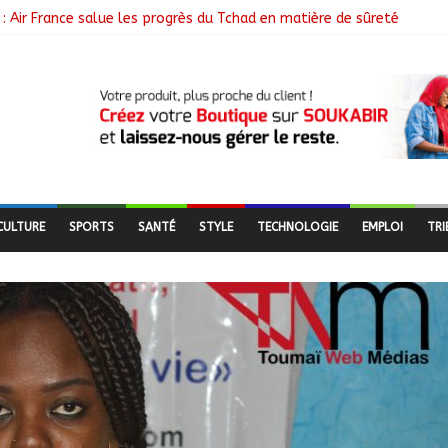
: Air France salue les progrès du Tchad en matière de sûreté
libérés lors d’une vaste opération de sauvetage
e N’Djamena et l’OMS renforcent leur coopération
utés nomades de Ferrick Kodjoguila se mobilisent pour le recens
mme d’un milliard de FCFA pour former 100 jeunes entrepreneurs tc
CULTURE
SPORTS
SANTÉ
STYLE
TECHNOLOGIE
EMPLOI
TRI