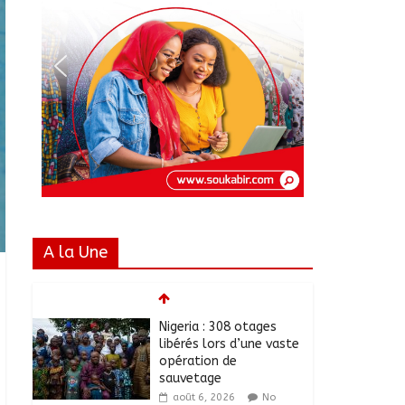
A la Une
Nigeria : 308 otages
libérés lors d’une vaste
opération de
sauvetage
août 6, 2026
No