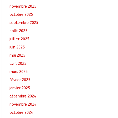
tchadiens au Maroc
novembre 2025
août 5, 2026
No Comments
octobre 2025
Tchad : L’AMET réagit à
septembre 2025
la suspension des
août 2025
demandes de création
de journaux en ligne
juillet 2025
août 5, 2026
No
juin 2025
Comments
mai 2025
Coopération aérienne :
avril 2025
Air France salue les
progrès du Tchad en
mars 2025
matière de sûreté
février 2025
août 6, 2026
No
Comments
janvier 2025
décembre 2024
novembre 2024
octobre 2024