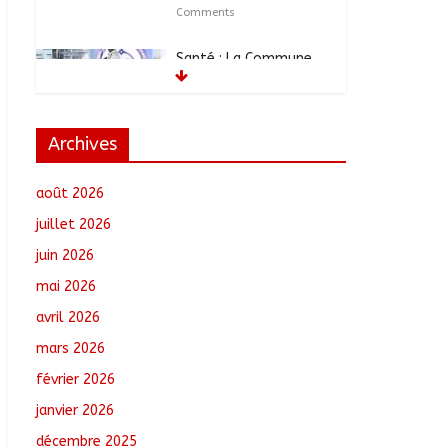
Comments
Santé : La Commune
de N’Djamena et l’OMS
renforcent leur
coopération
août 6, 2026
No
Archives
Comments
août 2026
RGPH-3 : Les
communautés
juillet 2026
nomades de Ferrick
juin 2026
Kodjoguila se
mobilisent pour le
mai 2026
recensement
avril 2026
août 6, 2026
No Comments
mars 2026
Jeunesse : Un
février 2026
programme d’un
milliard de FCFA pour
janvier 2026
former 100 jeunes
décembre 2025
entrepreneurs