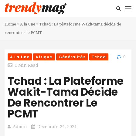
Home
A la Une
Tchad : La plateforme Wakit-tama décide de
rencontrer le PCMT
A La Une
Afrique
Généralités
Tchad
0
1 Min Read
Tchad : La Plateforme
Wakit-Tama Décide
De Rencontrer Le
PCMT
Admin
Décembre 24, 2021