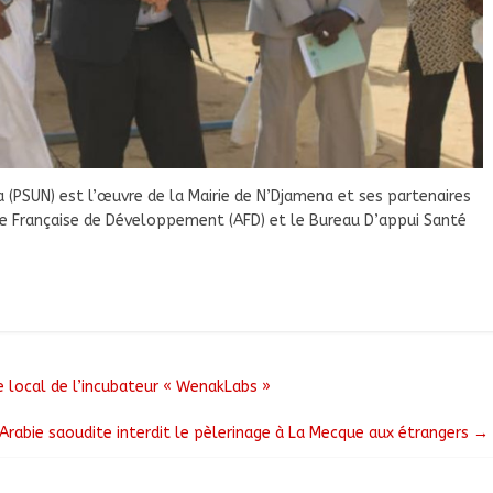
 (PSUN) est l’œuvre de la Mairie de N’Djamena et ses partenaires
nce Française de Développement (AFD) et le Bureau D’appui Santé
e local de l’incubateur « WenakLabs »
l’Arabie saoudite interdit le pèlerinage à La Mecque aux étrangers
→