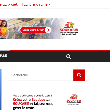
e au projet « Tadrib & Khidmè »
e DDR
BUNE