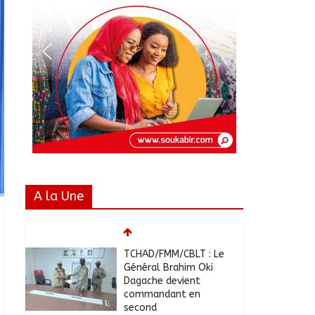
A la Une
TCHAD/FMM/CBLT : Le
Général Brahim Oki
Dagache devient
commandant en
second