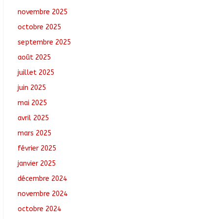
Comments
novembre 2025
octobre 2025
N’Djamena : Le maire
intensifie le suivi des
septembre 2025
chantiers municipaux
août 2025
août 7, 2026
No
Comments
juillet 2025
juin 2025
Tchad : 18 jeunes
rendent une visite dans
mai 2025
une entreprise
avril 2025
spécialisée en
mécanique grâce au
mars 2025
projet « Tadrib &
Khidmè »
février 2025
août 7, 2026
No Comments
janvier 2025
décembre 2024
novembre 2024
octobre 2024