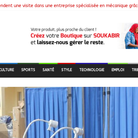
endent une visite dans une entreprise spécialisée en mécanique grâc
Le Général Brahim Oki Dagache devient commandant en second
ement de la campagne de vulgarisation de la politique nationale d
nstalle ses nouvelles instances locales à Sarh Rural
ence des braquages sur l’axe Faya-Kalaït
CULTURE
SPORTS
SANTÉ
STYLE
TECHNOLOGIE
EMPLOI
TRI