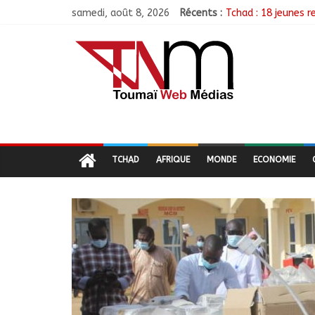
samedi, août 8, 2026
Récents :
Tchad : 18 jeunes r
TCHAD/FMM/CBLT : 
Moyen-Chari : Lanc
Barh-Koh : Le MPS i
Borkou : Recrudesc
TCHAD
AFRIQUE
MONDE
ECONOMIE