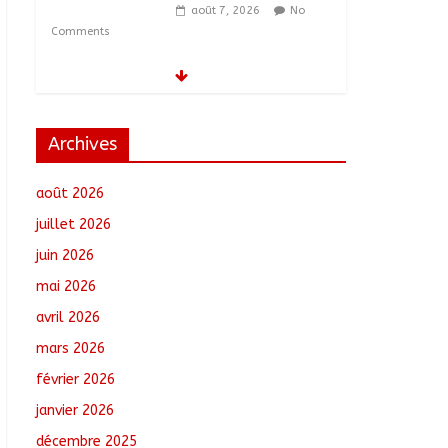
août 7, 2026
No
Comments
Moyen-Chari :
Lancement de la
campagne de
vulgarisation de la
Archives
politique nationale de
DDR
août 2026
août 7, 2026
No Comments
juillet 2026
Barh-Koh : Le MPS
juin 2026
installe ses nouvelles
instances locales à
mai 2026
Sarh Rural
avril 2026
août 7, 2026
No
Comments
mars 2026
février 2026
Borkou : Recrudescence
des braquages sur l’axe
janvier 2026
Faya-Kalaït
décembre 2025
août 7, 2026
No