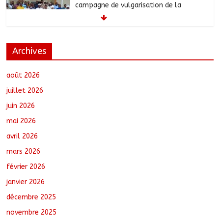
campagne de vulgarisation de la
politique nationale de DDR
août 7, 2026
No Comments
Archives
Barh-Koh : Le MPS installe ses
nouvelles instances locales à Sarh
Rural
août 2026
août 7, 2026
No Comments
juillet 2026
juin 2026
Borkou : Recrudescence des braquages
mai 2026
sur l’axe Faya-Kalaït
août 7, 2026
No Comments
avril 2026
mars 2026
février 2026
N’Djamena : Le maire intensifie le suivi
des chantiers municipaux
janvier 2026
août 7, 2026
No Comments
décembre 2025
novembre 2025