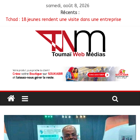
samedi, août 8, 2026
Récents :
Tchad : 18 jeunes rendent une visite dans une entreprise
spécialisée en mécanique grâce au projet « Tadrib & Khidmè »
TCHAD/FMM/CBLT : Le Général Brahim Oki Dagache devient
commandant en second
Moyen-Chari : Lancement de la campagne de vulgarisation de
la politique nationale de DDR
Barh-Koh : Le MPS installe ses nouvelles instances locales à
Sarh Rural
Borkou : Recrudescence des braquages sur l’axe Faya-Kalaït