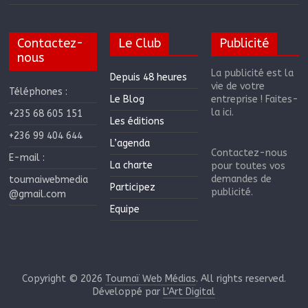
Contactez-
Le Club
Publicité
nous
La publicité est la
Depuis 48 heures
vie de votre
Téléphones :
Le Blog
entreprise ! Faites-
la ici.
+235 68 605 151
Les éditions
+236 99 404 644
L’agenda
Contactez-nous
E-mail :
La charte
pour toutes vos
demandes de
toumaiwebmedia
Participez
publicité.
@gmail.com
Equipe
Copyright © 2026
Toumaï Web Médias
. All rights reserved.
Développé par
L'Art Digital