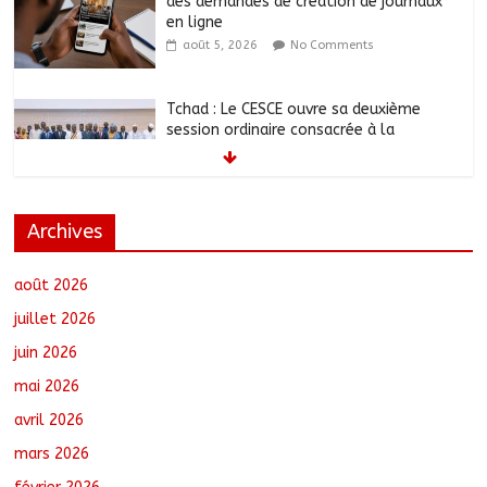
des demandes de création de journaux
en ligne
août 5, 2026
No Comments
Tchad : Le CESCE ouvre sa deuxième
session ordinaire consacrée à la
transition numérique
août 5, 2026
No Comments
Archives
Tchad : Création de la société d’État
Sahel Défense Industrie
août 5, 2026
No Comments
août 2026
juillet 2026
juin 2026
N’Djamena : Le maire du 1er
mai 2026
arrondissement évalue l’état des
routes après les travaux
avril 2026
août 5, 2026
No Comments
mars 2026