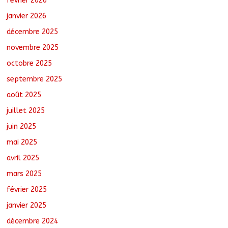
février 2026
Semaine nationale de l’Arbre : Un bilan
provisoire encourageant, selon le
janvier 2026
ministre de l’Environnement
décembre 2025
août 5, 2026
No Comments
novembre 2025
octobre 2025
Jeunesse : Un programme d’un milliard
de FCFA pour former 100 jeunes
septembre 2025
entrepreneurs tchadiens au Maroc
août 5, 2026
No Comments
août 2025
juillet 2025
juin 2025
mai 2025
avril 2025
mars 2025
février 2025
janvier 2025
décembre 2024