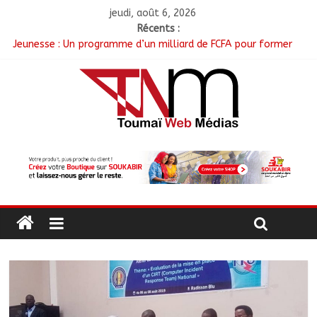
jeudi, août 6, 2026
Récents :
Jeunesse : Un programme d’un milliard de FCFA pour former
100 jeunes entrepreneurs tchadiens au Maroc
Tchad : L’AMET réagit à la suspension des demandes de
création de journaux en ligne
Tchad : Le CESCE ouvre sa deuxième session ordinaire
consacrée à la transition numérique
Tchad : Création de la société d’État Sahel Défense Industrie
N’Djamena : Le maire du 1er arrondissement évalue l’état des
routes après les travaux