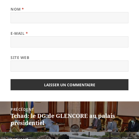
NOM
*
E-MAIL
*
SITE WEB
Navigation
PRÉCÉDENT
de
Tchad: le DG de GLENCORE au palais
Article
l’article
présidentiel
précédent :