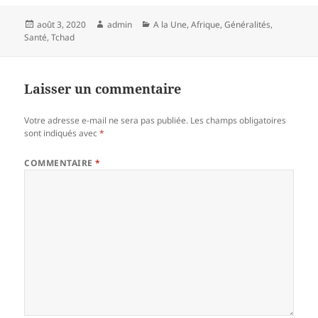
Publié
Auteur
Catégories
août 3, 2020
admin
A la Une
,
Afrique
,
Généralités
,
le
Santé
,
Tchad
Laisser un commentaire
Votre adresse e-mail ne sera pas publiée.
Les champs obligatoires
sont indiqués avec
*
COMMENTAIRE
*