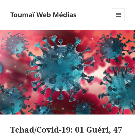
Toumaï Web Médias
MENU
ET
WIDGETS
Tchad/Covid-19: 01 Guéri, 47