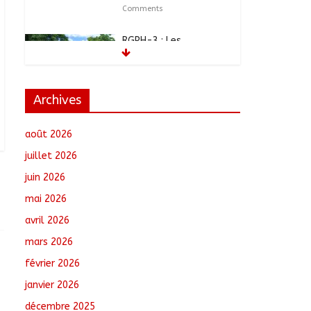
Comments
RGPH-3 : Les
communautés
nomades de Ferrick
Kodjoguila se
mobilisent pour le
Archives
recensement
août 6, 2026
No Comments
août 2026
Jeunesse : Un
juillet 2026
programme d’un
juin 2026
milliard de FCFA pour
former 100 jeunes
mai 2026
entrepreneurs
tchadiens au Maroc
avril 2026
août 5, 2026
No Comments
mars 2026
février 2026
Tchad : L’AMET réagit à
la suspension des
janvier 2026
demandes de création
de journaux en ligne
décembre 2025