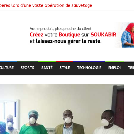
libérés lors d’une vaste opération de sauvetage
e N’Djamena et l’OMS renforcent leur coopération
utés nomades de Ferrick Kodjoguila se mobilisent pour le recens
mme d’un milliard de FCFA pour former 100 jeunes entrepreneurs tc
 à la suspension des demandes de création de journaux en ligne
CULTURE
SPORTS
SANTÉ
STYLE
TECHNOLOGIE
EMPLOI
TRI