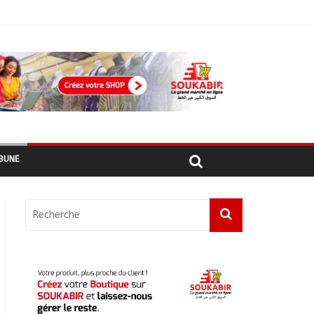
ement
hadiens au Maroc
BUNE