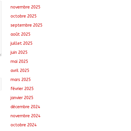
août 5, 2026
No
novembre 2025
Comments
octobre 2025
Tchad : Le CESCE ouvre
septembre 2025
sa deuxième session
août 2025
ordinaire consacrée à
la transition numérique
juillet 2025
août 5, 2026
No
juin 2025
Comments
mai 2025
Nigeria : 308 otages
avril 2025
libérés lors d’une vaste
opération de
mars 2025
sauvetage
février 2025
août 6, 2026
No
Comments
janvier 2025
décembre 2024
novembre 2024
octobre 2024