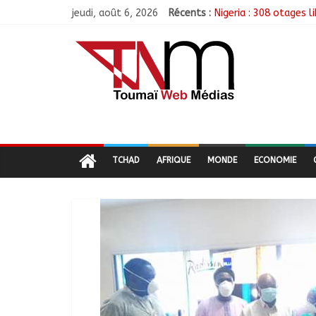
jeudi, août 6, 2026
Récents :
Nigeria : 308 otages 
Santé : La Commune d
RGPH-3 : Les communa
Jeunesse : Un progra
Tchad : L’AMET réagit
TCHAD
AFRIQUE
MONDE
ECONOMIE