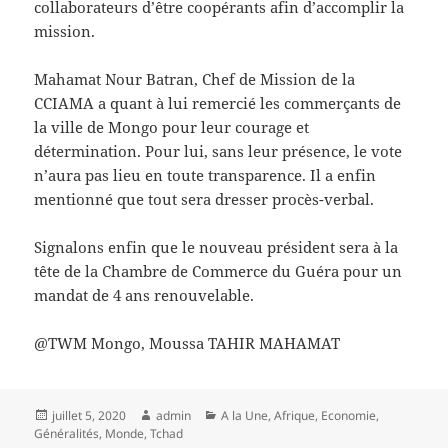
collaborateurs d’être coopérants afin d’accomplir la
mission.
Mahamat Nour Batran, Chef de Mission de la
CCIAMA a quant à lui remercié les commerçants de
la ville de Mongo pour leur courage et
détermination. Pour lui, sans leur présence, le vote
n’aura pas lieu en toute transparence. Il a enfin
mentionné que tout sera dresser procès-verbal.
Signalons enfin que le nouveau président sera à la
tête de la Chambre de Commerce du Guéra pour un
mandat de 4 ans renouvelable.
@TWM Mongo, Moussa TAHIR MAHAMAT
Publié
Auteur
Catégories
juillet 5, 2020
admin
A la Une
,
Afrique
,
Economie
,
le
Généralités
,
Monde
,
Tchad