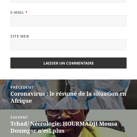
E-MAIL
*
SITE WEB
Navigation
PRÉCÉDENT
de
Coronavirus : le résumé de la situation en
Article
l’article
Afrique
précédent :
SUIVANT
Tchad/ Nécrologie: HOURMADJI Mousa
Article
Doumgor n’est plus
suivant :