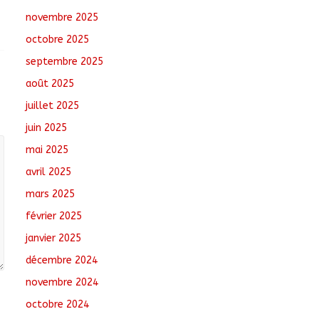
novembre 2025
Semaine nationale de
octobre 2025
l’Arbre : Un bilan
provisoire
septembre 2025
encourageant, selon le
août 2025
ministre de
l’Environnement
juillet 2025
août 5, 2026
No Comments
juin 2025
Jeunesse : Un
mai 2025
programme d’un
avril 2025
milliard de FCFA pour
former 100 jeunes
mars 2025
entrepreneurs
tchadiens au Maroc
février 2025
août 5, 2026
No Comments
janvier 2025
décembre 2024
novembre 2024
octobre 2024