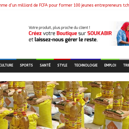
mme d’un milliard de FCFA pour former 100 jeunes entrepreneurs tc
 à la suspension des demandes de création de journaux en ligne
e sa deuxième session ordinaire consacrée à la transition numérique
a société d’État Sahel Défense Industrie
du 1er arrondissement évalue l’état des routes après les travaux
CULTURE
SPORTS
SANTÉ
STYLE
TECHNOLOGIE
EMPLOI
TRI