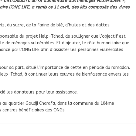
« distribution d’un kit alimentaire aux ménages vulnérables »,
re l’ONG LIFE, a remis ce 11 avril, des kits composés des vivres
z, du sucre, de la farine de blé, d’huiles et des dattes.
onsable du projet Help-Tchad, de souligner que l’objectif est
lle de ménages vulnérables. Et d’ajouter, le rôle humanitaire que
nancé par l’ONG LIFE afin d’assister les personnes vulnérables
 pour sa part, situé l’importance de cette en période du ramadan.
G Help-Tchad, à continuer leurs œuvres de bienfaisance envers les
rcié les donateurs pour leur assistance.
e au quartier Goudji Charafa, dans la commune du 10ème
 centres bénéficiaires des ONGs.