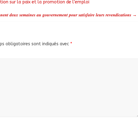
tion sur la paix et la promotion de l’emploi
𝒆𝒏𝒕 𝒅𝒆𝒖𝒙 𝒔𝒆𝒎𝒂𝒊𝒏𝒆𝒔 𝒂𝒖 𝒈𝒐𝒖𝒗𝒆𝒓𝒏𝒆𝒎𝒆𝒏𝒕 𝒑𝒐𝒖𝒓 𝒔𝒂𝒕𝒊𝒔𝒇𝒂𝒊𝒓𝒆 𝒍𝒆𝒖𝒓𝒔 𝒓𝒆𝒗𝒆𝒏𝒅𝒊𝒄𝒂𝒕𝒊𝒐𝒏𝒔
→
s obligatoires sont indiqués avec
*