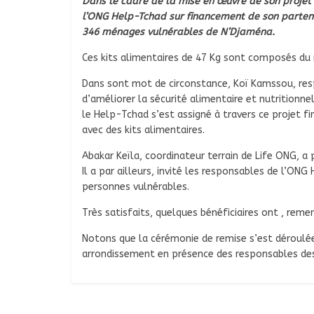
Dans le cadre de la mise en œuvre de son projet 
l’ONG Help-Tchad sur financement de son partenai
346 ménages vulnérables de N’Djaména.
Ces kits alimentaires de 47 Kg sont composés du ri
Dans sont mot de circonstance, Koï Kamssou, resp
d’améliorer la sécurité alimentaire et nutritionne
le Help-Tchad s’est assigné à travers ce projet fi
avec des kits alimentaires.
Abakar Keïla, coordinateur terrain de Life ONG, a
Il a par ailleurs, invité les responsables de l’ON
personnes vulnérables.
Très satisfaits, quelques bénéficiaires ont , reme
Notons que la cérémonie de remise s’est déroulé
arrondissement en présence des responsables des