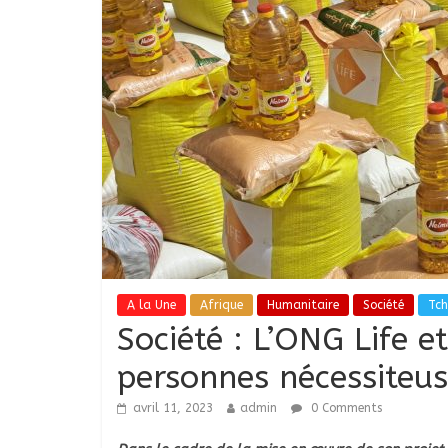
A la Une
Afrique
Humanitaire
Société
Tc
Société : L’ONG Life e
personnes nécessiteu
avril 11, 2023
admin
0 Comments