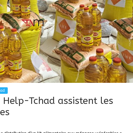
had
t Help-Tchad assistent les
ses