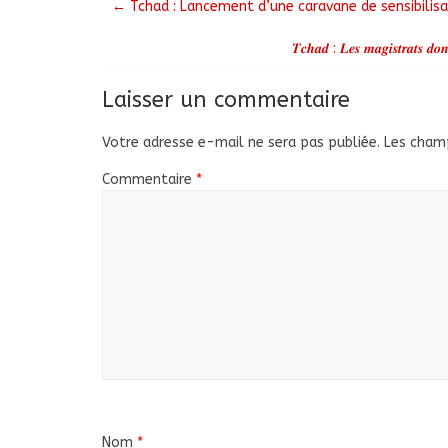
←
Tchad : Lancement d’une caravane de sensibilisa
𝑻𝒄𝒉𝒂𝒅 : 𝑳𝒆𝒔 𝒎𝒂𝒈𝒊𝒔𝒕𝒓𝒂𝒕𝒔 𝒅𝒐𝒏
Laisser un commentaire
Votre adresse e-mail ne sera pas publiée.
Les champ
Commentaire
*
Nom
*