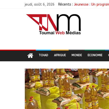
jeudi, août 6, 2026
Récents :
Jeunesse : Un progra
Tchad : L’AMET réagit
Tchad : Le CESCE ouvr
Tchad : Création de l
N’Djamena : Le maire 
TCHAD
AFRIQUE
MONDE
ECONOMIE