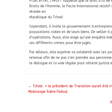
A cet effet, l’APLFT rappelle que le droit à la vie
Droits de I’Homme, le Pacte International relatif a
révisée en
république du Tchad.
Cependant, il invite le gouvernement à entreprend
populations civiles et de leurs biens. De veiller 
d’opérations. Aussi, elle exige qu’une enquête in
ces différents crimes pour être jugés.
Par ailleurs, elle exprime sa solidarité avec les p
retenue afin de ne pas s’en prendre aux personnes 
le dialogue et la voie légale pour obtenir justice 
←
Tchad : « le président de Transition aurait été
Abdoulaye Sabre Fadoul
I