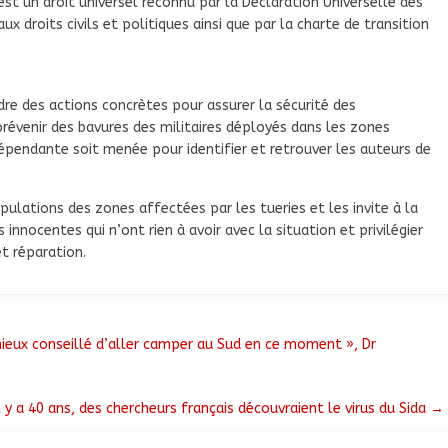
 est un droit universel reconnu par la Déclaration Universelle des
ux droits civils et politiques ainsi que par la charte de transition
re des actions concrètes pour assurer la sécurité des
à prévenir des bavures des militaires déployés dans les zones
dépendante soit menée pour identifier et retrouver les auteurs de
opulations des zones affectées par les tueries et les invite à la
innocentes qui n’ont rien à avoir avec la situation et privilégier
et réparation.
 mieux conseillé d’aller camper au Sud en ce moment », Dr
l y a 40 ans, des chercheurs français découvraient le virus du Sida
→