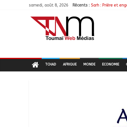
samedi, août 8, 2026
Récents :
Sarh : Prière et e
Politique : Le RPC
Ati : Une journée 
Toukra : La gare ro
TCHAD
AFRIQUE
MONDE
ECONOMIE