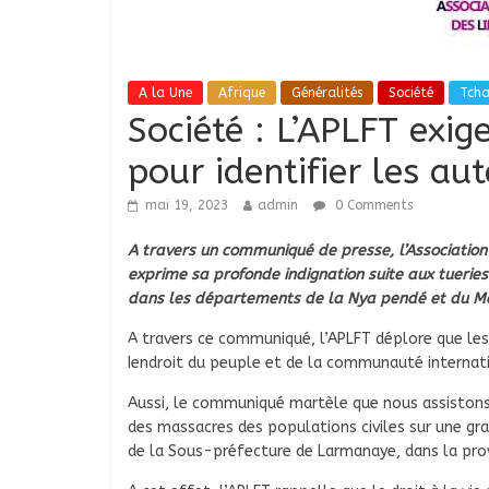
A la Une
Afrique
Généralités
Société
Tch
Société : L’APLFT exi
pour identifier les au
mai 19, 2023
admin
0 Comments
A travers un communiqué de presse, l’Associatio
exprime sa profonde indignation suite aux tueri
dans les départements de la Nya pendé et du Mon
A travers ce communiqué, l’APLFT déplore que les 
Iendroit du peuple et de la communauté internati
Aussi, le communiqué martèle que nous assistons
des massacres des populations civiles sur une gran
de la Sous-préfecture de Larmanaye, dans la prov