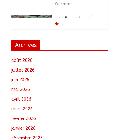
Comments
أبشي: الرئيس الولائي
للحزب الإصلاحي بولاية
وداي يطالب الحكومة
بمعالجة أزمة المياه
والوقود وغاز الطهي.
Archives
août 8, 2026
No
Comments
août 2026
Ati : Une journée de
juillet 2026
salubrité organisée au
juin 2026
marché moderne
août 8, 2026
No
mai 2026
Comments
avril 2026
mars 2026
Toukra : La gare
routière en pleine
février 2026
réhabilitation pour
améliorer la mobilité
janvier 2026
août 8, 2026
No
décembre 2025
Comments