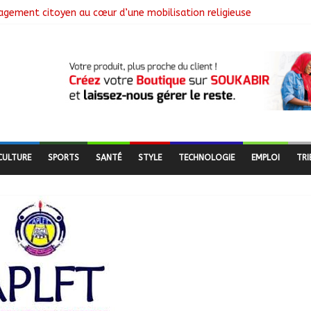
ngagement citoyen au cœur d’une mobilisation religieuse
 lance l’opération de dépôt des demandes de cartes d’adhésion
de salubrité organisée au marché moderne
utière en pleine réhabilitation pour améliorer la mobilité
CULTURE
SPORTS
SANTÉ
STYLE
TECHNOLOGIE
EMPLOI
TRI