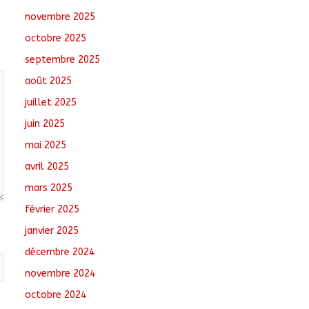
novembre 2025
Littérature : Asseya
octobre 2025
Youssouf Wore
dédicace son premier
septembre 2025
roman « Sous la
août 2025
lumière de ma foi »
août 8, 2026
No
juillet 2025
Comments
juin 2025
Sarh : Prière et
mai 2025
engagement citoyen
avril 2025
au cœur d’une
mobilisation religieuse
mars 2025
août 8, 2026
No
février 2025
Comments
janvier 2025
décembre 2024
novembre 2024
octobre 2024