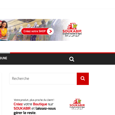
أبشي: الرئيس الولائي للحزب الإصلاحي بولاية وداي يطالب الحكومة بمعالجة أزمة المياه والوقود وغاز الطهي.
BUNE