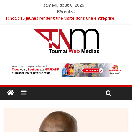
samedi, août 8, 2026
Récents :
Tchad : 18 jeunes rendent une visite dans une entreprise
spécialisée en mécanique grâce au projet « Tadrib & Khidmè »
TCHAD/FMM/CBLT : Le Général Brahim Oki Dagache devient
commandant en second
Moyen-Chari : Lancement de la campagne de vulgarisation de
la politique nationale de DDR
Barh-Koh : Le MPS installe ses nouvelles instances locales à
Sarh Rural
Borkou : Recrudescence des braquages sur l’axe Faya-Kalaït