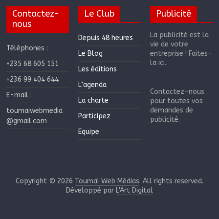
Contactez-
Le Club
Publicité
nous
La publicité est la
Depuis 48 heures
vie de votre
Téléphones :
Le Blog
entreprise ! Faites-
la ici.
+235 68 605 151
Les éditions
+236 99 404 644
L’agenda
Contactez-nous
E-mail :
La charte
pour toutes vos
demandes de
toumaiwebmedia
Participez
publicité.
@gmail.com
Equipe
Copyright © 2026
Toumaï Web Médias
. All rights reserved.
Développé par
L'Art Digital