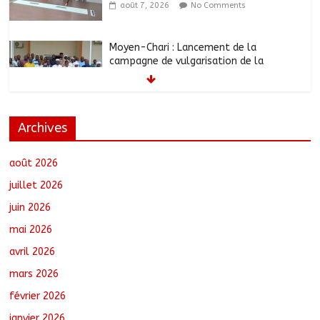
août 7, 2026
No Comments
Moyen-Chari : Lancement de la
campagne de vulgarisation de la
politique nationale de DDR
août 7, 2026
No Comments
Archives
Barh-Koh : Le MPS installe ses
nouvelles instances locales à Sarh
Rural
août 2026
août 7, 2026
No Comments
juillet 2026
juin 2026
Borkou : Recrudescence des braquages
mai 2026
sur l’axe Faya-Kalaït
août 7, 2026
No Comments
avril 2026
mars 2026
février 2026
N’Djamena : Le maire intensifie le suivi
des chantiers municipaux
janvier 2026