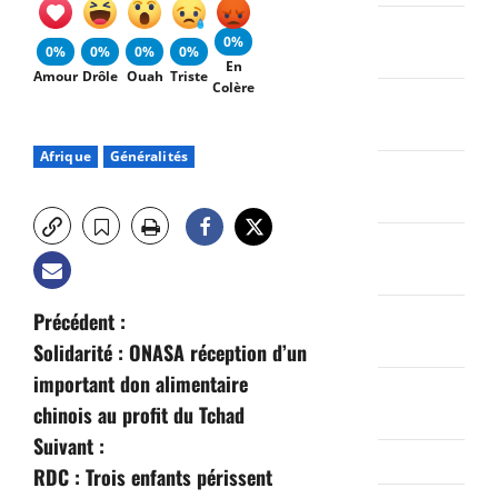
février
0%
0%
0%
0%
0%
2022
En
Amour
Drôle
Ouah
Triste
Colère
janvier
2022
Afrique
Généralités
décembre
2021
novembre
2021
N
octobre
Précédent :
2021
Solidarité : ONASA réception d’un
a
important don alimentaire
septembre
v
chinois au profit du Tchad
2021
Suivant :
i
août 2021
RDC : Trois enfants périssent