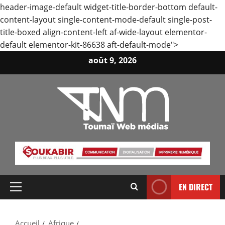
header-image-default widget-title-border-bottom default-
content-layout single-content-mode-default single-post-
title-boxed align-content-left af-wide-layout elementor-
default elementor-kit-86638 aft-default-mode">
Aller
août 9, 2026
au
contenu
EN DIRECT
Menu
principal
Accueil
Afrique