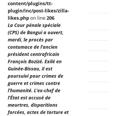
octobre
content/plugins/tt-
2025
plugin/inc/post-likes/zilla-
likes.php
on line
206
septembre
2025
La Cour pénale spéciale
(CPS) de Bangui a ouvert,
août 2025
mardi, le procès par
juillet 2025
contumace de l’ancien
président centrafricain
juin 2025
François Bozizé. Exilé en
mai 2025
Guinée-Bissau, il est
poursuivi pour crimes de
avril 2025
guerre et crimes contre
mars 2025
l’humanité. L’ex-chef de
février
l’État est accusé de
2025
meurtres, disparitions
forcées, actes de torture et
janvier