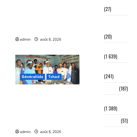
Diplomatie
Politique : Le RPC lance
(27)
l’opération de dépôt des
Droits de
demandes de cartes
l'Homme
d’adhésion
(20)
admin
août 8, 2026
0
5
Economie
(1 639)
Éducation
(241)
Généralités
Tchad
Élevage
(187)
أبشي: الرئيس الولائي
للحزب الإصلاحي بولاية وداي
Emploi
يطالب الحكومة بمعالجة
(1 389)
أزمة المياه والوقود وغاز
Énergie
(51)
الطهي.
admin
août 8, 2026
0
Enseignement