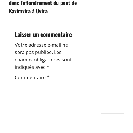
g
juillet 2021
dans l’effondrement du pont de
Kavimvira à Uvira
a
juin 2021
mai 2021
t
Laisser un commentaire
avril 2021
i
Votre adresse e-mail ne
mars 2021
o
sera pas publiée.
Les
champs obligatoires sont
février
n
indiqués avec
*
2021
d
Commentaire
*
janvier
2021
e
décembre
s
2020
p
novembre
u
2020