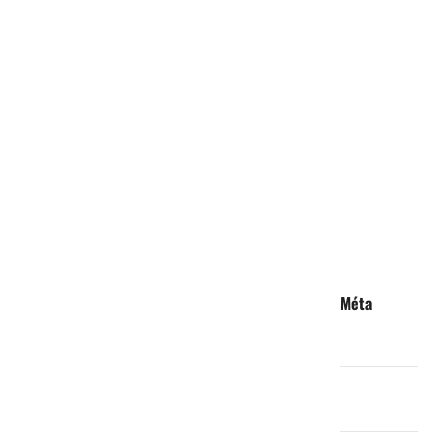
forme les
acteurs du
secteur de
l’élevage
Méta
Connexion
Flux des
publications