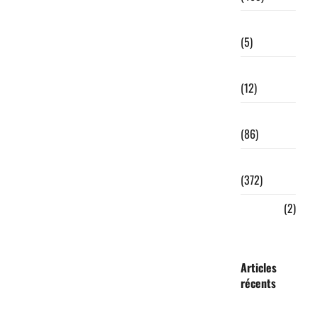
ToumaïVérif
(5)
Tourisme
(12)
Transport
(86)
Tribune
(372)
Videos
(2)
Articles
récents
N’Djamena :