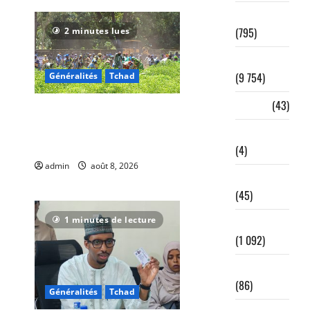
Administration
(795)
2 minutes lues
Afrique
(9 754)
Généralités
Tchad
Aviation
(43)
Sarh : Prière et engagement
citoyen au cœur d’une
Célébration
mobilisation religieuse
(4)
admin
août 8, 2026
0
Coopération
6
(45)
1 minutes de lecture
Culture
(1 092)
Dialogue
(86)
Généralités
Tchad