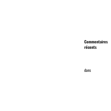
des
demandes
de cartes
d’adhésion
Commentaires
récents
Abdoulaye
ABAKAR
dans
Tchad :
L’Association
pour la
Bienfaisance
et la
Solidarité
lance ses