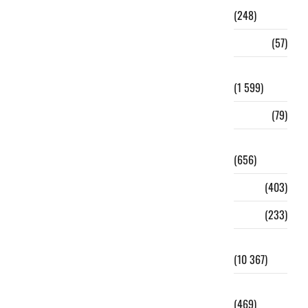
(248)
Religion
(57)
Santé
(1 599)
Sécurité
(79)
Société
(656)
Sports
(403)
Style
(233)
Tchad
(10 367)
Technologie
(469)