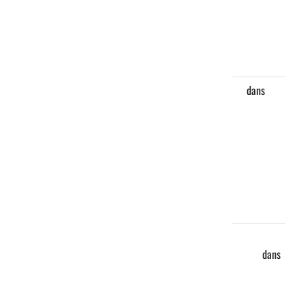
Tchad
appuie les
projets
communautaires
Ali
dans
Médias : la
HAMA et la
MMT
organisent
un forum
contre la
désinformation
Sevyn
Kelley
dans
Barh El
Gazel : La
CONORET