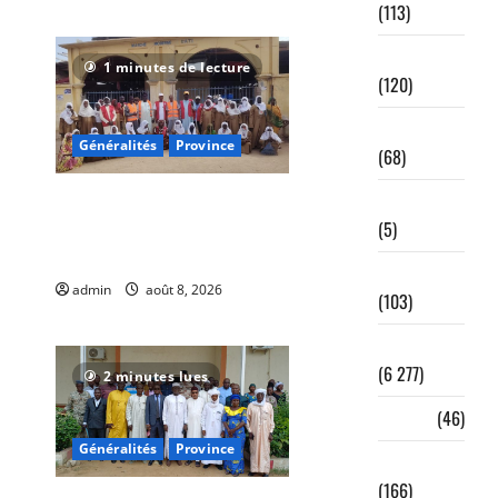
7
(113)
Entrepreneuriat
1 minutes de lecture
(120)
Environnement
Généralités
Province
(68)
Fake news
Ati : Une journée de
(5)
salubrité organisée au
marché moderne
Formation
admin
août 8, 2026
0
(103)
5
Généralités
(6 277)
2 minutes lues
Genre
(46)
Généralités
Province
Humanitaire
(166)