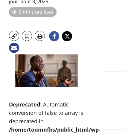
jour :août 8, 2026
juin 2026
2 minutes lues
mai 2026
0
0 vues
avril 2026
mars 2026
février
2026
janvier
2026
décembre
2025
Deprecated
: Automatic
conversion of false to array is
novembre
deprecated in
2025
/home/toumnfbs/public_html/wp-