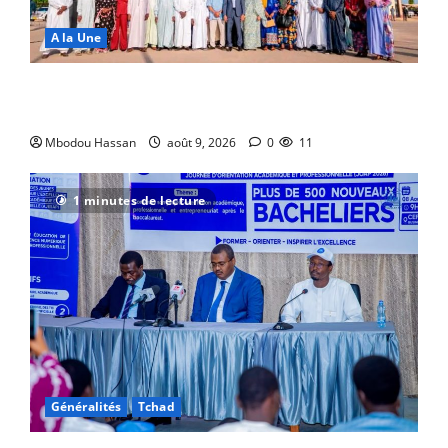
A la Une
N’Djamena : De nouveaux ouvrages pour embellir la
capitale
Mbodou Hassan
août 9, 2026
0
11
1 minutes de lecture
Généralités
Tchad