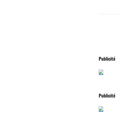
Flux des
commentaires
Site de
WordPress-
FR
Publicité
Publicité