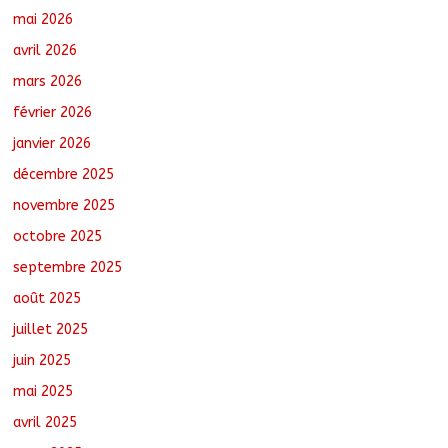
N’Djamena : Le maire du 1er
mai 2026
arrondissement évalue l’état des
routes après les travaux
avril 2026
août 5, 2026
No Comments
mars 2026
février 2026
Semaine nationale de l’Arbre : Un bilan
provisoire encourageant, selon le
janvier 2026
ministre de l’Environnement
décembre 2025
août 5, 2026
No Comments
novembre 2025
octobre 2025
Jeunesse : Un programme d’un milliard
de FCFA pour former 100 jeunes
septembre 2025
entrepreneurs tchadiens au Maroc
août 5, 2026
No Comments
août 2025
juillet 2025
juin 2025
mai 2025
avril 2025