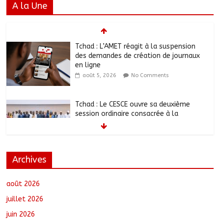
A la Une
Tchad : L’AMET réagit à la suspension
des demandes de création de journaux
en ligne
août 5, 2026
No Comments
Tchad : Le CESCE ouvre sa deuxième
session ordinaire consacrée à la
transition numérique
août 5, 2026
No Comments
Archives
Tchad : Création de la société d’État
Sahel Défense Industrie
août 5, 2026
No Comments
août 2026
juillet 2026
juin 2026