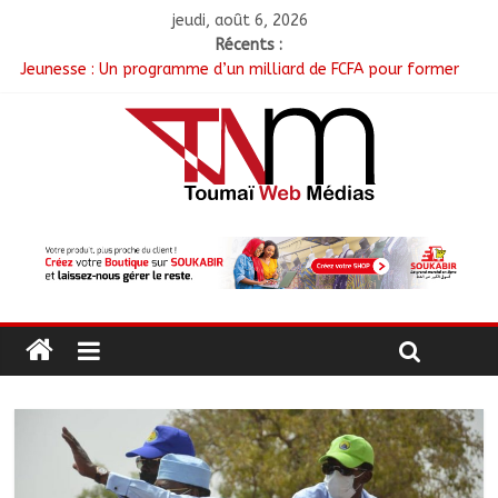
jeudi, août 6, 2026
Récents :
Jeunesse : Un programme d’un milliard de FCFA pour former
100 jeunes entrepreneurs tchadiens au Maroc
Tchad : L’AMET réagit à la suspension des demandes de
création de journaux en ligne
Tchad : Le CESCE ouvre sa deuxième session ordinaire
consacrée à la transition numérique
Tchad : Création de la société d’État Sahel Défense Industrie
N’Djamena : Le maire du 1er arrondissement évalue l’état des
routes après les travaux