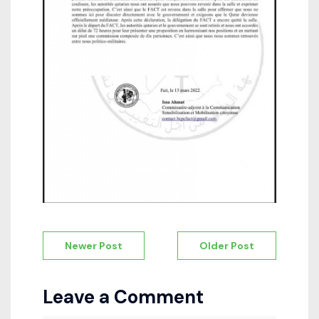
Navigation
Newer Post
Older Post
de
l’article
Leave a Comment