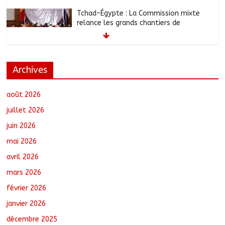
Tchad–Égypte : La Commission mixte
relance les grands chantiers de
coopération
août 6, 2026
No Comments
Archives
Coopération aérienne : Air France salue
les progrès du Tchad en matière de
sûreté
août 2026
août 6, 2026
No Comments
juillet 2026
juin 2026
Nigeria : 308 otages libérés lors d’une
mai 2026
vaste opération de sauvetage
août 6, 2026
No Comments
avril 2026
mars 2026
février 2026
Santé : La Commune de N’Djamena et
l’OMS renforcent leur coopération
janvier 2026
août 6, 2026
No Comments
décembre 2025