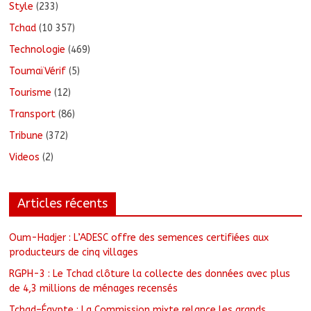
Style
(233)
Tchad
(10 357)
Technologie
(469)
ToumaïVérif
(5)
Tourisme
(12)
Transport
(86)
Tribune
(372)
Videos
(2)
Articles récents
Oum-Hadjer : L’ADESC offre des semences certifiées aux
producteurs de cinq villages
RGPH-3 : Le Tchad clôture la collecte des données avec plus
de 4,3 millions de ménages recensés
Tchad–Égypte : La Commission mixte relance les grands