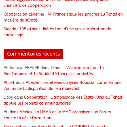
chantiers de coopération
Coopération aérienne : Air France salue les progrès du Tchad en
matière de sûreté
Nigeria : 308 otages libérés lors d’une vaste opération de
sauvetage
Commentaires récents
Abdoulaye ABAKAR
dans
Tchad : L’Association pour la
Bienfaisance et la Solidarité lance ses activités
Alicet
dans
Abéché : Les élèves du lycée Boustan commémore
l’an un de la disparition du feu maréchal
Libby
dans
Coopération : L’ambassade des États-Unis au Tchad
appuie les projets communautaires
Ali
dans
Médias : la HAMA et la MMT organisent un forum
contre la désinformation
Sevyn Kelley
dans
Barh El Gazel : La CONORET forme les