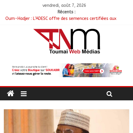
vendredi, août 7, 2026
Récents :
Oum-Hadjer : L’ADESC offre des semences certifiées aux
producteurs de cinq villages
RGPH-3 : Le Tchad clôture la collecte des données avec plus
de 4,3 millions de ménages recensés
Tchad–Égypte : La Commission mixte relance les grands
chantiers de coopération
Coopération aérienne : Air France salue les progrès du Tchad
en matière de sûreté
Nigeria : 308 otages libérés lors d’une vaste opération de
sauvetage