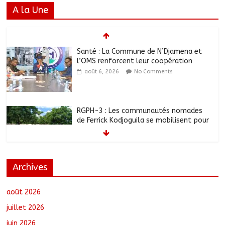
A la Une
Santé : La Commune de N’Djamena et
l’OMS renforcent leur coopération
août 6, 2026
No Comments
RGPH-3 : Les communautés nomades
de Ferrick Kodjoguila se mobilisent pour
le recensement
août 6, 2026
No Comments
Archives
Jeunesse : Un programme d’un milliard
de FCFA pour former 100 jeunes
entrepreneurs tchadiens au Maroc
août 2026
août 5, 2026
No Comments
juillet 2026
juin 2026