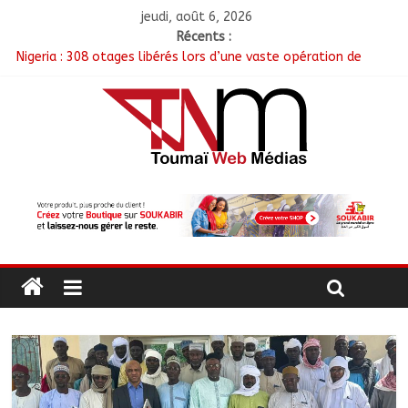
jeudi, août 6, 2026
Récents :
Nigeria : 308 otages libérés lors d’une vaste opération de
sauvetage
Santé : La Commune de N’Djamena et l’OMS renforcent leur
coopération
RGPH-3 : Les communautés nomades de Ferrick Kodjoguila se
mobilisent pour le recensement
Jeunesse : Un programme d’un milliard de FCFA pour former
100 jeunes entrepreneurs tchadiens au Maroc
Tchad : L’AMET réagit à la suspension des demandes de
création de journaux en ligne