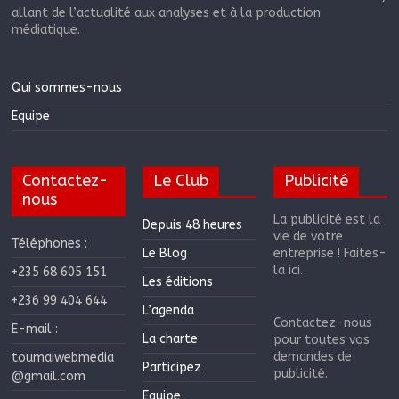
allant de l’actualité aux analyses et à la production
médiatique.
Qui sommes-nous
Equipe
Contactez-
Le Club
Publicité
nous
La publicité est la
Depuis 48 heures
vie de votre
Téléphones :
Le Blog
entreprise ! Faites-
la ici.
+235 68 605 151
Les éditions
+236 99 404 644
L’agenda
Contactez-nous
E-mail :
La charte
pour toutes vos
demandes de
toumaiwebmedia
Participez
publicité.
@gmail.com
Equipe