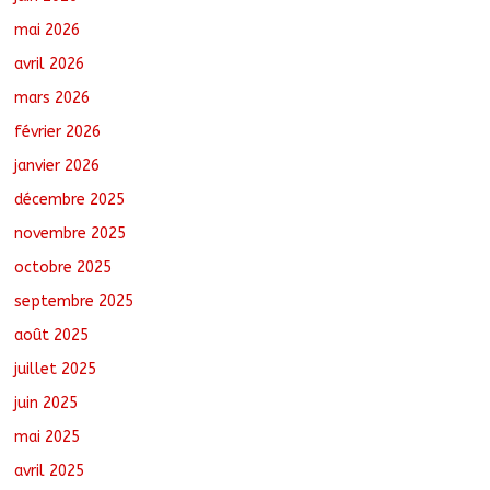
Tchad : L’AMET réagit à la suspension
mai 2026
des demandes de création de journaux
en ligne
avril 2026
août 5, 2026
No Comments
mars 2026
février 2026
Tchad : Le CESCE ouvre sa deuxième
session ordinaire consacrée à la
janvier 2026
transition numérique
décembre 2025
août 5, 2026
No Comments
novembre 2025
octobre 2025
Nigeria : 308 otages libérés lors d’une
vaste opération de sauvetage
septembre 2025
août 6, 2026
No Comments
août 2025
juillet 2025
juin 2025
mai 2025
avril 2025