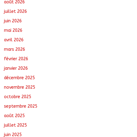
le recensement
août 2026
août 6, 2026
No Comments
juillet 2026
juin 2026
Jeunesse : Un programme d’un milliard
mai 2026
de FCFA pour former 100 jeunes
entrepreneurs tchadiens au Maroc
avril 2026
août 5, 2026
No Comments
mars 2026
février 2026
Tchad : L’AMET réagit à la suspension
des demandes de création de journaux
janvier 2026
en ligne
décembre 2025
août 5, 2026
No Comments
novembre 2025
octobre 2025
Coopération aérienne : Air France salue
les progrès du Tchad en matière de
septembre 2025
sûreté
août 6, 2026
No Comments
août 2025
juillet 2025
juin 2025