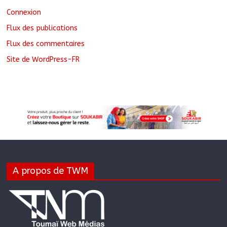
Connexion
Flux des publications
Flux des commentaires
Site de WordPress-FR
A propos de TWM