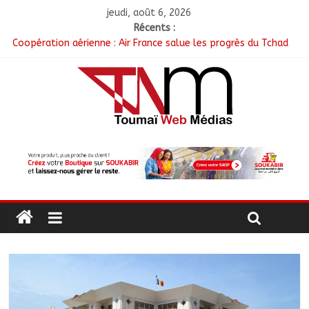
jeudi, août 6, 2026
Récents :
Coopération aérienne : Air France salue les progrès du Tchad
en matière de sûreté
Nigeria : 308 otages libérés lors d’une vaste opération de
sauvetage
Santé : La Commune de N’Djamena et l’OMS renforcent leur
coopération
RGPH-3 : Les communautés nomades de Ferrick Kodjoguila se
mobilisent pour le recensement
Jeunesse : Un programme d’un milliard de FCFA pour former
100 jeunes entrepreneurs tchadiens au Maroc