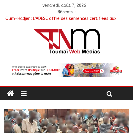
vendredi, août 7, 2026
Récents :
Oum-Hadjer : L’ADESC offre des semences certifiées aux
producteurs de cinq villages
RGPH-3 : Le Tchad clôture la collecte des données avec plus
de 4,3 millions de ménages recensés
Tchad–Égypte : La Commission mixte relance les grands
chantiers de coopération
Coopération aérienne : Air France salue les progrès du Tchad
en matière de sûreté
Nigeria : 308 otages libérés lors d’une vaste opération de
sauvetage