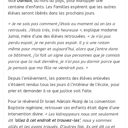
ville
Damishi
, au nord du pays, pour kidnapper une
centaine d’enfants. Les familles espèrent que les autres
élèves seront libérés dans les prochains jours.
« Je ne sais pas comment j’étais au moment où on les a
retrouvés. J’étais très, très heureuse »,
explique madame
Jumai, mère d’une des élèves retrouvées.
« Je n’ai pas
perdu espoir, je ne perds pas espoir. Il y a une raison
même pour manger et aujourd’hui, alors que j’entre dans
ce bâtiment, j’ai fait un signe aux personnes que je connais
parce que la nuit dernière, je n’ai pas pu dormir parce que
je pensais que ma fille ne viendrait pas. »
Depuis l’enlèvement, les parents des élèves enlevées
s’étaient rendus tous les jours à l’intérieur de l’école, pour
prier et demander à ce que justice soit faite.
Pour le révérend Dr Israel Adelani Akanji de la convention
Baptiste nigériane, retrouver ces enfants était digne d’une
intervention divine.
« Les kidnappeurs nous ont seulement
dit
‘allez à cet endroit et trouvez-les’
, nous y sommes
allés et les avons trouvés. D’autres fois, ils ont dit ça et