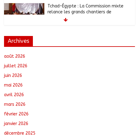
Tchad–Égypte : La Commission mixte
relance les grands chantiers de
coopération
août 6, 2026
No Comments
Archives
Coopération aérienne : Air France salue
les progrès du Tchad en matière de
sûreté
août 2026
août 6, 2026
No Comments
juillet 2026
juin 2026
Nigeria : 308 otages libérés lors d’une
mai 2026
vaste opération de sauvetage
août 6, 2026
No Comments
avril 2026
mars 2026
février 2026
Santé : La Commune de N’Djamena et
l’OMS renforcent leur coopération
janvier 2026
août 6, 2026
No Comments
décembre 2025