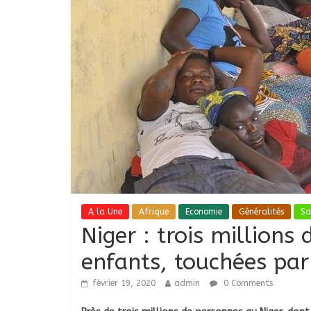
A la Une
Afrique
Economie
Généralités
Sa
Niger : trois millions
enfants, touchées par
février 19, 2020
admin
0 Comments