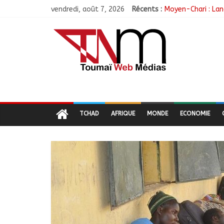
vendredi, août 7, 2026
Récents :
Moyen-Chari : Lan
Barh-Koh : Le MPS
Borkou : Recrudes
N’Djamena : Le mai
Moyen-Chari : Les
TCHAD
AFRIQUE
MONDE
ECONOMIE