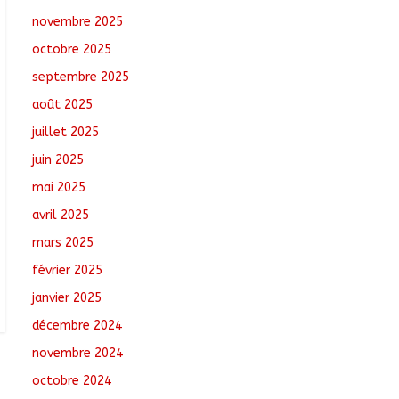
Oum-Hadjer : L’ADESC
novembre 2025
offre des semences
certifiées aux
octobre 2025
producteurs de cinq
villages
septembre 2025
août 6, 2026
No
août 2025
Comments
juillet 2025
Moyen-Chari :
juin 2025
Lancement de la
campagne de
mai 2025
vulgarisation de la
avril 2025
politique nationale de
DDR
mars 2025
août 7, 2026
No Comments
février 2025
janvier 2025
décembre 2024
novembre 2024
octobre 2024