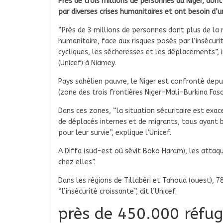
Près de trois millions de personnes au Niger, don
par diverses crises humanitaires et ont besoin d’u
“Près de 3 millions de personnes dont plus de la 
humanitaire, face aux risques posés par l’insécuri
cycliques, les sécheresses et les déplacements”, 
(Unicef) à Niamey.
Pays sahélien pauvre, le Niger est confronté depu
(zone des trois frontières Niger-Mali-Burkina Faso
Dans ces zones, “la situation sécuritaire est exace
de déplacés internes et de migrants, tous ayant b
pour leur survie”, explique l’Unicef.
A Diffa (sud-est où sévit Boko Haram), les attaq
chez elles”.
Dans les régions de Tillabéri et Tahoua (ouest), 
“l’insécurité croissante”, dit l’Unicef.
près de 450.000 réfug