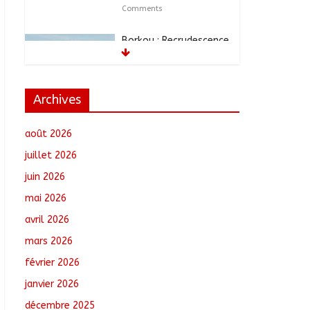
Comments
Borkou : Recrudescence
des braquages sur l’axe
Faya-Kalaït
août 7, 2026
No
Comments
Archives
N’Djamena : Le maire
août 2026
intensifie le suivi des
chantiers municipaux
juillet 2026
août 7, 2026
No
juin 2026
Comments
mai 2026
Moyen-Chari : Les
avril 2026
nouveaux bacheliers
mars 2026
orientés vers leur
avenir
février 2026
août 7, 2026
No
janvier 2026
Comments
décembre 2025