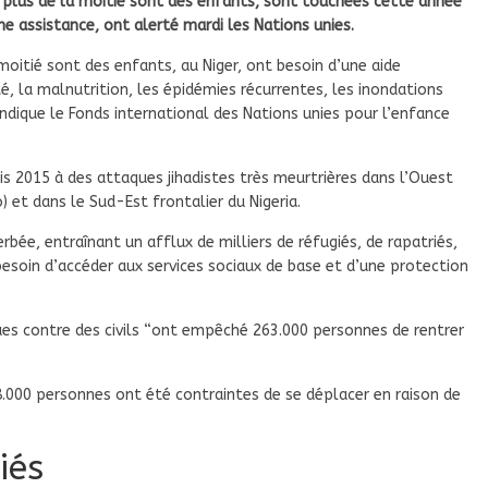
t plus de la moitié sont des enfants, sont touchées cette année
ne assistance, ont alerté mardi les Nations unies.
moitié sont des enfants, au Niger, ont besoin d’une aide
té, la malnutrition, les épidémies récurrentes, les inondations
indique le Fonds international des Nations unies pour l’enfance
is 2015 à des attaques jihadistes très meurtrières dans l’Ouest
) et dans le Sud-Est frontalier du Nigeria.
rbée, entraînant un afflux de milliers de réfugiés, de rapatriés,
esoin d’accéder aux services sociaux de base et d’une protection
ues contre des civils “ont empêché 263.000 personnes de rentrer
78.000 personnes ont été contraintes de se déplacer en raison de
iés