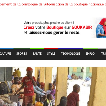
cement de la campagne de vulgarisation de la politique nationale 
 installe ses nouvelles instances locales à Sarh Rural
cence des braquages sur l’axe Faya-Kalaït
re intensifie le suivi des chantiers municipaux
 nouveaux bacheliers orientés vers leur avenir
CULTURE
SPORTS
SANTÉ
STYLE
TECHNOLOGIE
EMPLOI
TRI