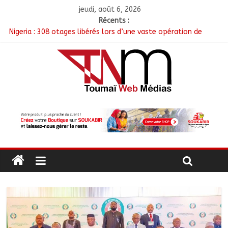
jeudi, août 6, 2026
Récents :
Nigeria : 308 otages libérés lors d’une vaste opération de
sauvetage
Santé : La Commune de N’Djamena et l’OMS renforcent leur
coopération
RGPH-3 : Les communautés nomades de Ferrick Kodjoguila se
mobilisent pour le recensement
Jeunesse : Un programme d’un milliard de FCFA pour former
100 jeunes entrepreneurs tchadiens au Maroc
Tchad : L’AMET réagit à la suspension des demandes de
création de journaux en ligne