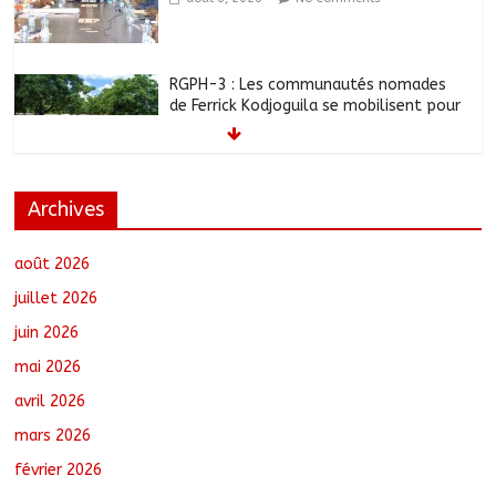
RGPH-3 : Les communautés nomades
de Ferrick Kodjoguila se mobilisent pour
le recensement
août 6, 2026
No Comments
Archives
Jeunesse : Un programme d’un milliard
de FCFA pour former 100 jeunes
entrepreneurs tchadiens au Maroc
août 2026
août 5, 2026
No Comments
juillet 2026
juin 2026
Tchad : L’AMET réagit à la suspension
mai 2026
des demandes de création de journaux
en ligne
avril 2026
août 5, 2026
No Comments
mars 2026
février 2026
Tchad : Le CESCE ouvre sa deuxième