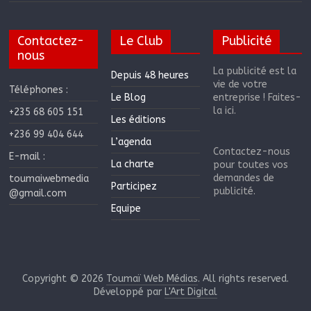
Contactez-
Le Club
Publicité
nous
La publicité est la
Depuis 48 heures
vie de votre
Téléphones :
Le Blog
entreprise ! Faites-
la ici.
+235 68 605 151
Les éditions
+236 99 404 644
L’agenda
Contactez-nous
E-mail :
La charte
pour toutes vos
demandes de
toumaiwebmedia
Participez
publicité.
@gmail.com
Equipe
Copyright © 2026
Toumaï Web Médias
. All rights reserved.
Développé par
L'Art Digital