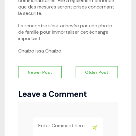
communautaires. Elle a également annoncé
que des mesures seront prises concernant
la sécurité.
La rencontre s’est achevée par une photo
de famille pour immortaliser cet échange
important.
Chaïbo Issa Chaïbo
Navigation
Newer Post
Older Post
de
l’article
Leave a Comment
Comment
*