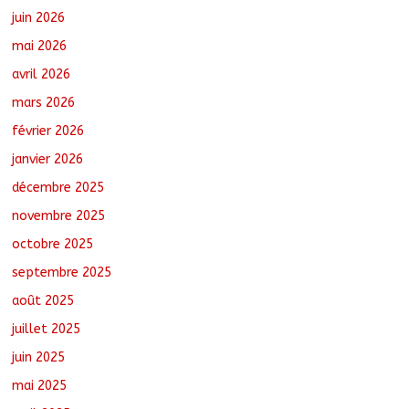
juin 2026
Ati : Une journée de salubrité organisée
mai 2026
au marché moderne
août 8, 2026
No Comments
avril 2026
mars 2026
février 2026
Toukra : La gare routière en pleine
réhabilitation pour améliorer la
janvier 2026
mobilité
décembre 2025
août 8, 2026
No Comments
novembre 2025
octobre 2025
Sport : Gazelle FC se dote d’une
nouvelle équipe dirigeante
septembre 2025
août 8, 2026
No Comments
août 2025
juillet 2025
juin 2025
mai 2025