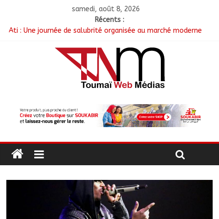
samedi, août 8, 2026
Récents :
Ati : Une journée de salubrité organisée au marché moderne
Toukra : La gare routière en pleine réhabilitation pour
améliorer la mobilité
Littérature : Asseya Youssouf Wore dédicace son premier
roman « Sous la lumière de ma foi »
Tchad : 18 jeunes rendent une visite dans une entreprise
spécialisée en mécanique grâce au projet « Tadrib & Khidmè »
TCHAD/FMM/CBLT : Le Général Brahim Oki Dagache devient
commandant en second