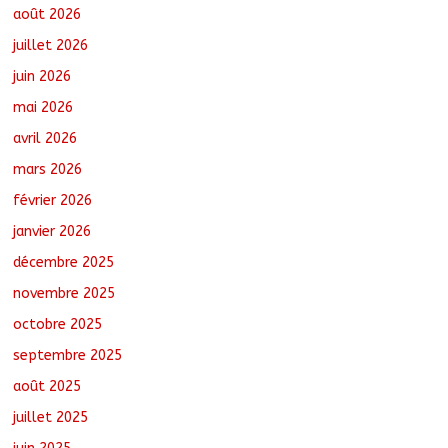
mécanique grâce au projet « Tadrib &
août 2026
Khidmè »
juillet 2026
août 7, 2026
No Comments
juin 2026
TCHAD/FMM/CBLT : Le Général Brahim
mai 2026
Oki Dagache devient commandant en
second
avril 2026
août 7, 2026
No Comments
mars 2026
février 2026
Moyen-Chari : Lancement de la
janvier 2026
campagne de vulgarisation de la
politique nationale de DDR
décembre 2025
août 7, 2026
No Comments
novembre 2025
octobre 2025
Ati : Une journée de salubrité organisée
au marché moderne
septembre 2025
août 8, 2026
No Comments
août 2025
juillet 2025