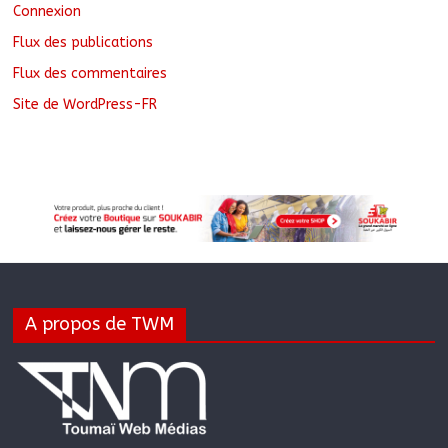
Connexion
Flux des publications
Flux des commentaires
Site de WordPress-FR
A propos de TWM