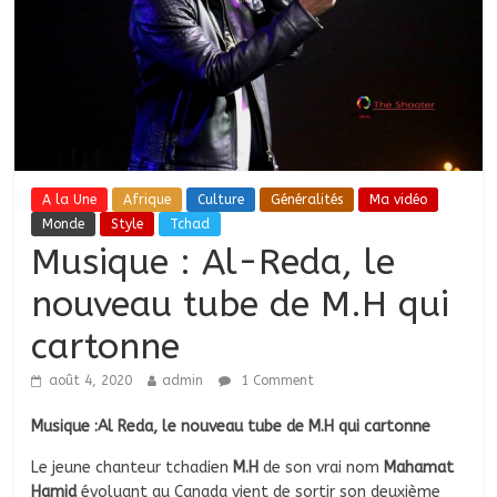
A la Une
Afrique
Culture
Généralités
Ma vidéo
Monde
Style
Tchad
Musique : Al-Reda, le
nouveau tube de M.H qui
cartonne
août 4, 2020
admin
1 Comment
Musique :Al Reda, le nouveau tube de M.H qui cartonne
Le jeune chanteur tchadien
M.H
de son vrai nom
Mahamat
Hamid
évoluant au Canada vient de sortir son deuxième