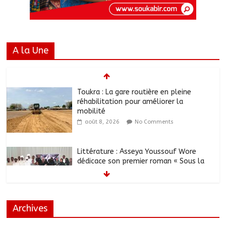
A la Une
Toukra : La gare routière en pleine
réhabilitation pour améliorer la
mobilité
août 8, 2026
No Comments
Littérature : Asseya Youssouf Wore
dédicace son premier roman « Sous la
lumière de ma foi »
août 8, 2026
No Comments
Archives
Tchad : 18 jeunes rendent une visite
dans une entreprise spécialisée en