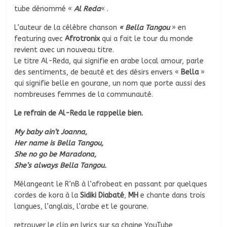
tube dénommé «
Al Reda
« .
L’auteur de la célèbre chanson
« Bella Tangou
» en
featuring avec
Afrotronix
qui a fait le tour du monde
revient avec un nouveau titre.
Le titre Al-Reda, qui signifie en arabe local amour, parle
des sentiments, de beauté et des désirs envers «
Bella
»
qui signifie belle en gourane, un nom que porte aussi des
nombreuses femmes de la communauté.
Le refrain de Al-Reda le rappelle bien.
My baby ain’t Joanna,
Her name is Bella Tangou,
She no go be Maradona,
She’s always Bella Tangou.
Mélangeant le R’nB à l’afrobeat en passant par quelques
cordes de kora à la
Sidiki Diabaté
,
MH
e chante dans trois
langues, l’anglais, l’arabe et le gourane.
retrouver le clip en lyrics sur sa chaine YouTube