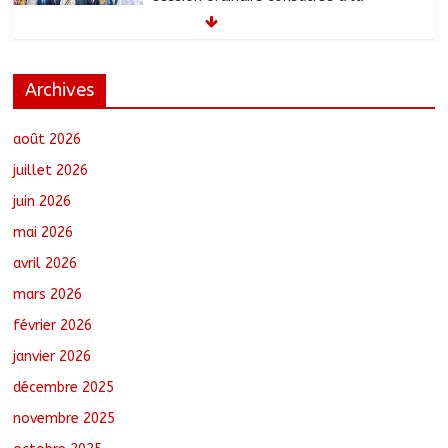
transition numérique
août 5, 2026
No Comments
Archives
Tchad : Création de la société d’État
Sahel Défense Industrie
août 5, 2026
No Comments
août 2026
juillet 2026
juin 2026
N’Djamena : Le maire du 1er
mai 2026
arrondissement évalue l’état des
routes après les travaux
avril 2026
août 5, 2026
No Comments
mars 2026
février 2026
Semaine nationale de l’Arbre : Un bilan
provisoire encourageant, selon le
janvier 2026
ministre de l’Environnement
décembre 2025
août 5, 2026
No Comments
novembre 2025