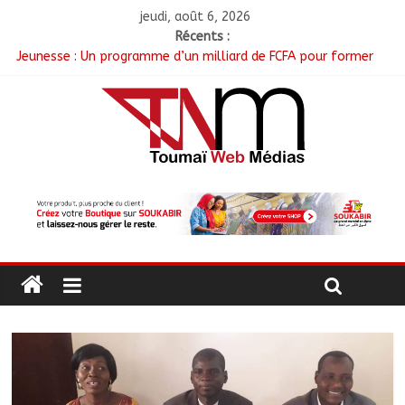
jeudi, août 6, 2026
Récents :
Jeunesse : Un programme d’un milliard de FCFA pour former
100 jeunes entrepreneurs tchadiens au Maroc
Tchad : L’AMET réagit à la suspension des demandes de
création de journaux en ligne
Tchad : Le CESCE ouvre sa deuxième session ordinaire
consacrée à la transition numérique
Tchad : Création de la société d’État Sahel Défense Industrie
N’Djamena : Le maire du 1er arrondissement évalue l’état des
routes après les travaux