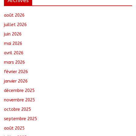
Archives
Moyen-Chari : Les nouveaux bacheliers
orientés vers leur avenir
août 7, 2026
No Comments
août 2026
juillet 2026
juin 2026
Oum-Hadjer : L’ADESC offre des
mai 2026
semences certifiées aux producteurs de
cinq villages
avril 2026
août 6, 2026
No Comments
mars 2026
février 2026
RGPH-3 : Le Tchad clôture la collecte
des données avec plus de 4,3 millions
janvier 2026
de ménages recensés
décembre 2025
août 6, 2026
No Comments
novembre 2025
octobre 2025
Barh-Koh : Le MPS installe ses
nouvelles instances locales à Sarh
septembre 2025
Rural
août 7, 2026
No Comments
août 2025