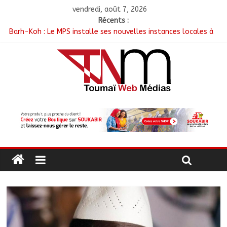
vendredi, août 7, 2026
Récents :
Barh-Koh : Le MPS installe ses nouvelles instances locales à
Sarh Rural
Borkou : Recrudescence des braquages sur l’axe Faya-Kalaït
N’Djamena : Le maire intensifie le suivi des chantiers
municipaux
Moyen-Chari : Les nouveaux bacheliers orientés vers leur
avenir
Oum-Hadjer : L’ADESC offre des semences certifiées aux
producteurs de cinq villages