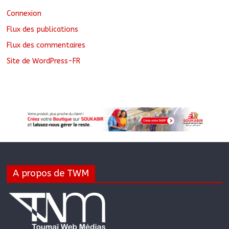
Connexion
Flux des publications
Flux des commentaires
Site de WordPress-FR
A propos de TWM