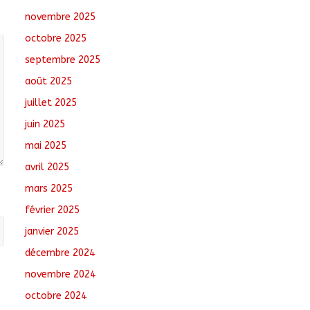
août 6, 2026
No
novembre 2025
Comments
octobre 2025
Santé : La Commune
septembre 2025
de N’Djamena et l’OMS
août 2025
renforcent leur
coopération
juillet 2025
août 6, 2026
No
juin 2025
Comments
mai 2025
Oum-Hadjer : L’ADESC
avril 2025
offre des semences
certifiées aux
mars 2025
producteurs de cinq
février 2025
villages
août 6, 2026
No
janvier 2025
Comments
décembre 2024
novembre 2024
octobre 2024