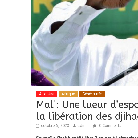
A la Une
Afrique
Généralités
Mali: Une lueur d’esp
la libération des djiha
octobre 5, 2020
admin
0 Comments