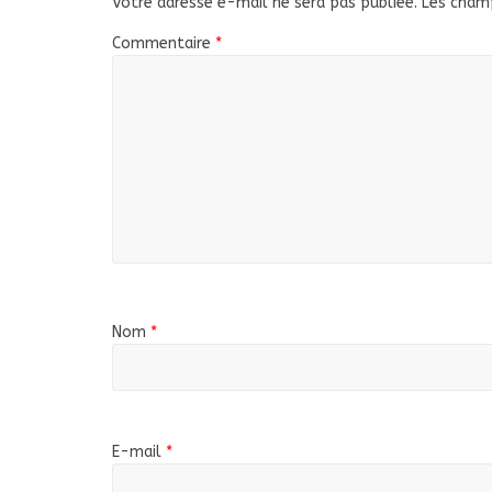
Votre adresse e-mail ne sera pas publiée.
Les champ
Commentaire
*
Nom
*
E-mail
*