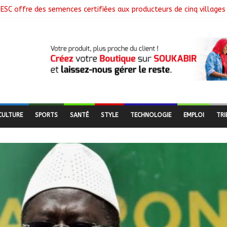
ESC offre des semences certifiées aux producteurs de cinq villages
 clôture la collecte des données avec plus de 4,3 millions de mén
 Commission mixte relance les grands chantiers de coopération
nne : Air France salue les progrès du Tchad en matière de sûreté
ges libérés lors d’une vaste opération de sauvetage
CULTURE
SPORTS
SANTÉ
STYLE
TECHNOLOGIE
EMPLOI
TRI