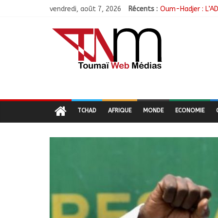
vendredi, août 7, 2026
Récents :
Oum-Hadjer : L’AD
RGPH-3 : Le Tchad
Tchad–Égypte : La
Coopération aérie
Nigeria : 308 ota
TCHAD
AFRIQUE
MONDE
ECONOMIE