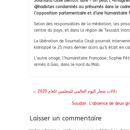
Soumaïla Cissé bientôt libre ? on peut l »imagine
djihadistes condamnés ou présumés dans le cadre d
l’opposition parlementaire et d’une humanitaire f
Selon des responsables de la médiation, les priso
centre du pays, et dans la région de Tessalit (nor
La libération de Soumaïla Cissé pourrait interveni
kidnappé le 25 mars dernier alors qu’il était en 
L’autre otage, l’humanitaire française, Sophie P
armés à Gao, dans le nord du Mali.
←
دلالات شعار اليوم العالمي للمعلمين للعام 2020
Soudan : L’absence de deux gro
Laisser un commentaire