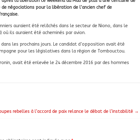
r après la libération ce weekend au Mali de plus d’une centaine de
e négociations pour la libération de l’ancien chef de
rançaise.
nniers auraient été relâchés dans le secteur de Niono, dans le
d) où ils auraient été acheminés par avion.
r dans les prochains jours. Le candidat d’opposition avait été
campagne pour les législatives dans la région de Tombouctou.
étronin, avait été enlevée le 24 décembre 2016 par des hommes
upes rebelles à l’accord de paix relance le débat de l’instabilité
→