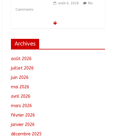
août 6, 2026
No
Comments
Tchad–Égypte : La
Commission mixte
relance les grands
chantiers de
Archives
coopération
août 6, 2026
No
août 2026
Comments
juillet 2026
Coopération aérienne :
juin 2026
Air France salue les
progrès du Tchad en
mai 2026
matière de sûreté
avril 2026
août 6, 2026
No
Comments
mars 2026
février 2026
Nigeria : 308 otages
libérés lors d’une vaste
janvier 2026
opération de
décembre 2025
sauvetage