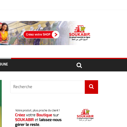
ages recensés
BUNE