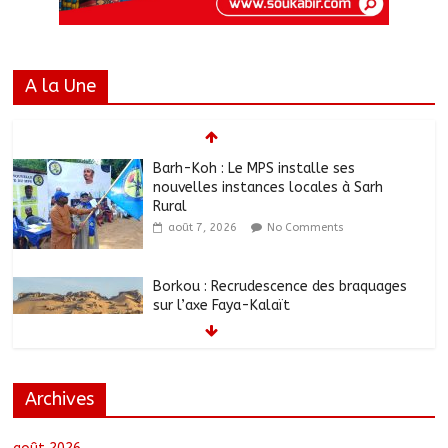
A la Une
Barh-Koh : Le MPS installe ses
nouvelles instances locales à Sarh
Rural
août 7, 2026
No Comments
Borkou : Recrudescence des braquages
sur l’axe Faya-Kalaït
août 7, 2026
No Comments
Archives
N’Djamena : Le maire intensifie le suivi
des chantiers municipaux
août 7, 2026
No Comments