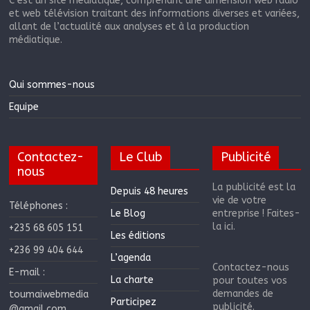
C’est un site médiatique, comprenant une dimension web radio
et web télévision traitant des informations diverses et variées,
allant de l’actualité aux analyses et à la production
médiatique.
Qui sommes-nous
Equipe
Contactez-
Le Club
Publicité
nous
La publicité est la
Depuis 48 heures
vie de votre
Téléphones :
Le Blog
entreprise ! Faites-
la ici.
+235 68 605 151
Les éditions
+236 99 404 644
L’agenda
Contactez-nous
E-mail :
La charte
pour toutes vos
demandes de
toumaiwebmedia
Participez
publicité.
@gmail.com