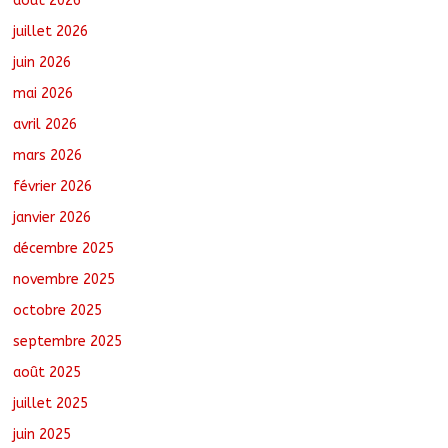
août 2026
juillet 2026
juin 2026
Moyen-Chari : Les nouveaux bacheliers
mai 2026
orientés vers leur avenir
août 7, 2026
No Comments
avril 2026
mars 2026
février 2026
Oum-Hadjer : L’ADESC offre des
semences certifiées aux producteurs de
janvier 2026
cinq villages
décembre 2025
août 6, 2026
No Comments
novembre 2025
octobre 2025
Moyen-Chari : Lancement de la
campagne de vulgarisation de la
septembre 2025
politique nationale de DDR
août 7, 2026
No Comments
août 2025
juillet 2025
juin 2025