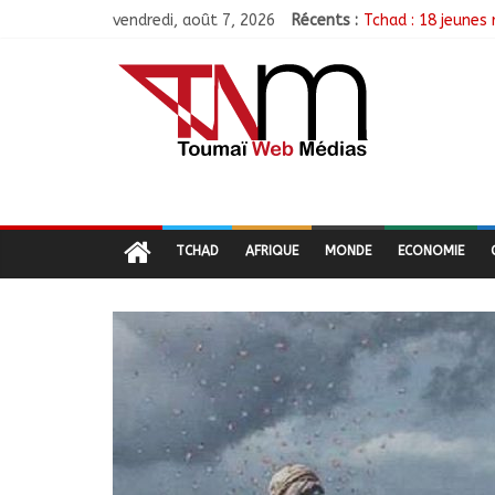
vendredi, août 7, 2026
Récents :
Tchad : 18 jeunes
TCHAD/FMM/CBLT :
Moyen-Chari : Lan
Barh-Koh : Le MPS
Borkou : Recrudes
TCHAD
AFRIQUE
MONDE
ECONOMIE