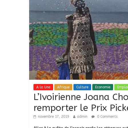
A la Une
Afrique
Culture
Economie
Emplo
L’Ivoirienne Joana Ch
remporter le Prix Pic
novembre 17, 2019
admin
0 Comments