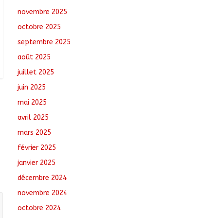
Comments
novembre 2025
octobre 2025
N’Djamena : Le maire
intensifie le suivi des
septembre 2025
chantiers municipaux
août 2025
août 7, 2026
No
Comments
juillet 2025
juin 2025
Tchad : 18 jeunes
rendent une visite dans
mai 2025
une entreprise
avril 2025
spécialisée en
mécanique grâce au
mars 2025
projet « Tadrib &
Khidmè »
février 2025
août 7, 2026
No Comments
janvier 2025
décembre 2024
novembre 2024
octobre 2024