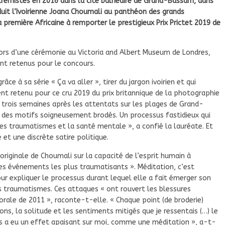
xtrémistes en 2016 dans la cité balnéaire de Grand-Bassam, dans
nduit l’Ivoirienne Joana Choumali au panthéon des grands
remière Africaine à remporter le prestigieux Prix Prictet 2019 de
 lors d’une cérémonie au Victoria and Albert Museum de Londres,
ient retenus pour le concours.
âce à sa série « Ça va aller », tirer du jargon ivoirien et qui
nt retenu pour ce cru 2019 du prix britannique de la photographie
trois semaines après les attentats sur les plages de Grand-
 des motifs soigneusement brodés. Un processus fastidieux qui
les traumatismes et la santé mentale », a confié la lauréate. Et
et une discrète satire politique.
n originale de Choumali sur la capacité de l’esprit humain à
les événements les plus traumatisants ». Méditation, c’est
r expliquer le processus durant lequel elle a fait émerger son
 traumatismes. Ces attaques « ont rouvert les blessures
rale de 2011 », raconte-t-elle. « Chaque point (de broderie)
ns, la solitude et les sentiments mitigés que je ressentais (…) le
ges a eu un effet apaisant sur moi, comme une méditation », a-t-