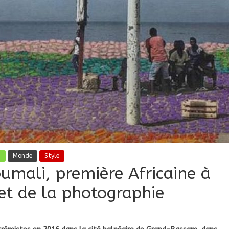
i
Monde
Style
oumali, première Africaine à
ket de la photographie