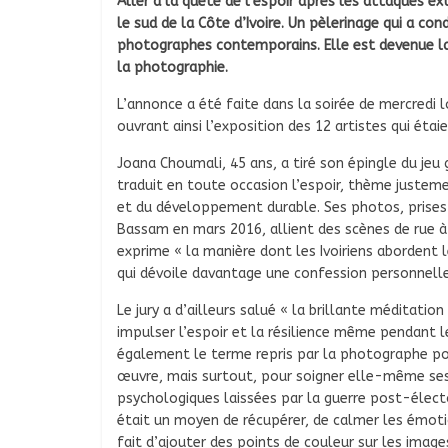
Aller à la quête de l’espoir après les attaques e
le sud de la Côte d’Ivoire. Un pèlerinage qui a co
photographes contemporains. Elle est devenue la p
la photographie.
L’annonce a été faite dans la soirée de mercredi
ouvrant ainsi l’exposition des 12 artistes qui éta
Joana Choumali, 45 ans, a tiré son épingle du jeu gr
traduit en toute occasion l’espoir, thème justeme
et du développement durable. Ses photos, prises 
Bassam en mars 2016, allient des scènes de rue à
exprime « la manière dont les Ivoiriens abordent 
qui dévoile davantage une confession personnelle 
Le jury a d’ailleurs salué « la brillante méditatio
impulser l’espoir et la résilience même pendant 
également le terme repris par la photographe pou
œuvre, mais surtout, pour soigner elle-même ses
psychologiques laissées par la guerre post-électo
était un moyen de récupérer, de calmer les émotio
fait d’ajouter des points de couleur sur les ima