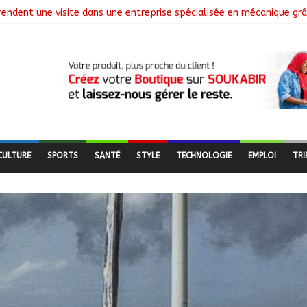
 rendent une visite dans une entreprise spécialisée en mécanique gr
 Le Général Brahim Oki Dagache devient commandant en second
cement de la campagne de vulgarisation de la politique nationale 
 installe ses nouvelles instances locales à Sarh Rural
cence des braquages sur l’axe Faya-Kalaït
CULTURE
SPORTS
SANTÉ
STYLE
TECHNOLOGIE
EMPLOI
TRI