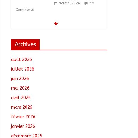
août 7, 2026
No
Comments
Moyen-Chari :
Lancement de la
campagne de
vulgarisation de la
Archives
politique nationale de
DDR
août 2026
août 7, 2026
No Comments
juillet 2026
Barh-Koh : Le MPS
juin 2026
installe ses nouvelles
instances locales à
mai 2026
Sarh Rural
avril 2026
août 7, 2026
No
Comments
mars 2026
février 2026
Borkou : Recrudescence
des braquages sur l’axe
janvier 2026
Faya-Kalaït
décembre 2025
août 7, 2026
No