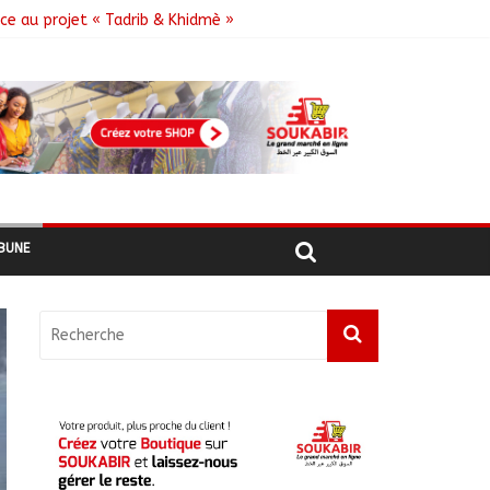
âce au projet « Tadrib & Khidmè »
de DDR
BUNE