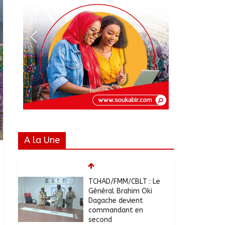
A la Une
TCHAD/FMM/CBLT : Le
Général Brahim Oki
Dagache devient
commandant en
second