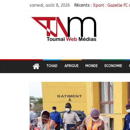
samedi, août 8, 2026
Récents :
Sport : Gazelle FC 
Sarh : Prière et e
Politique : Le RPC
Ati : Une journée 
TCHAD
AFRIQUE
MONDE
ECONOMIE