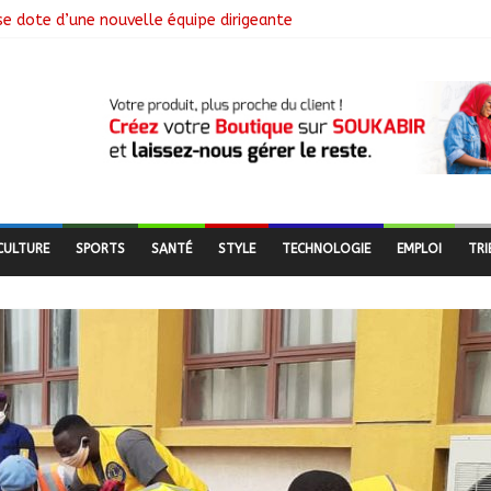
se dote d’une nouvelle équipe dirigeante
ngagement citoyen au cœur d’une mobilisation religieuse
 lance l’opération de dépôt des demandes de cartes d’adhésion
de salubrité organisée au marché moderne
CULTURE
SPORTS
SANTÉ
STYLE
TECHNOLOGIE
EMPLOI
TRI