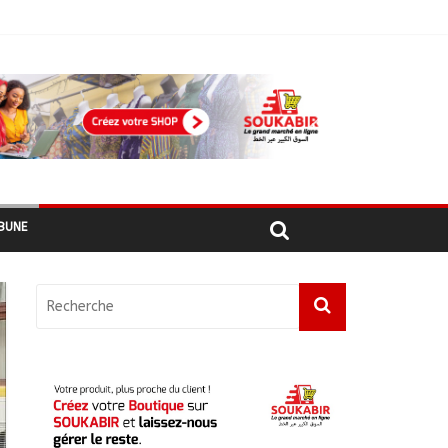
أبشي: الرئيس الولائي للحزب الإصلاحي بولاية وداي يطالب الحكومة بمعالجة أزمة المياه والوقود وغاز الطهي.
BUNE