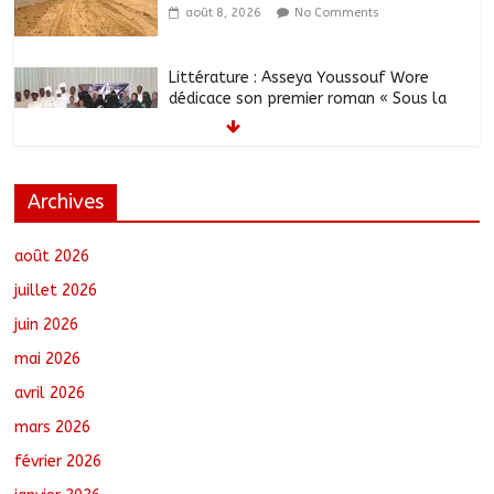
août 8, 2026
No Comments
Littérature : Asseya Youssouf Wore
dédicace son premier roman « Sous la
lumière de ma foi »
août 8, 2026
No Comments
Archives
Tchad : 18 jeunes rendent une visite
dans une entreprise spécialisée en
mécanique grâce au projet « Tadrib &
août 2026
Khidmè »
juillet 2026
août 7, 2026
No Comments
juin 2026
TCHAD/FMM/CBLT : Le Général Brahim
mai 2026
Oki Dagache devient commandant en
second
avril 2026
août 7, 2026
No Comments
mars 2026
février 2026
Moyen-Chari : Lancement de la