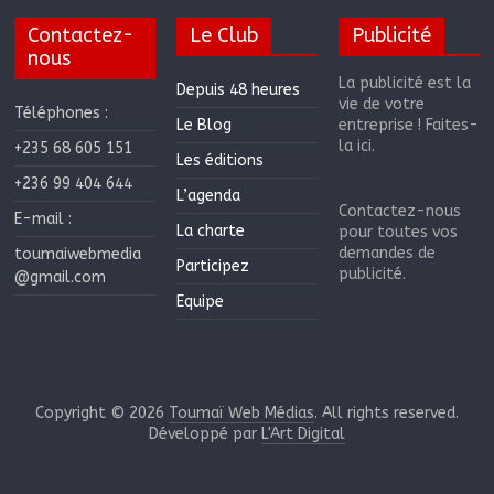
Contactez-
Le Club
Publicité
nous
La publicité est la
Depuis 48 heures
vie de votre
Téléphones :
Le Blog
entreprise ! Faites-
la ici.
+235 68 605 151
Les éditions
+236 99 404 644
L’agenda
Contactez-nous
E-mail :
La charte
pour toutes vos
demandes de
toumaiwebmedia
Participez
publicité.
@gmail.com
Equipe
Copyright © 2026
Toumaï Web Médias
. All rights reserved.
Développé par
L'Art Digital