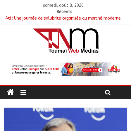
samedi, août 8, 2026
Récents :
Ati : Une journée de salubrité organisée au marché moderne
Toukra : La gare routière en pleine réhabilitation pour
améliorer la mobilité
Littérature : Asseya Youssouf Wore dédicace son premier
roman « Sous la lumière de ma foi »
Tchad : 18 jeunes rendent une visite dans une entreprise
spécialisée en mécanique grâce au projet « Tadrib & Khidmè »
TCHAD/FMM/CBLT : Le Général Brahim Oki Dagache devient
commandant en second