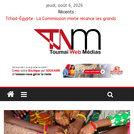
jeudi, août 6, 2026
Récents :
Tchad–Égypte : La Commission mixte relance les grands
chantiers de coopération
Coopération aérienne : Air France salue les progrès du Tchad
en matière de sûreté
Nigeria : 308 otages libérés lors d’une vaste opération de
sauvetage
Santé : La Commune de N’Djamena et l’OMS renforcent leur
coopération
RGPH-3 : Les communautés nomades de Ferrick Kodjoguila se
mobilisent pour le recensement