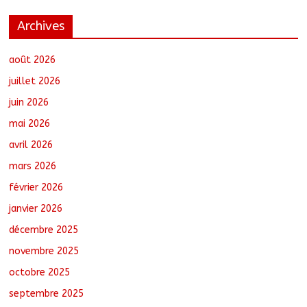
Archives
Santé : La Commune de N’Djamena et
l’OMS renforcent leur coopération
août 6, 2026
No Comments
août 2026
juillet 2026
juin 2026
RGPH-3 : Les communautés nomades
mai 2026
de Ferrick Kodjoguila se mobilisent pour
le recensement
avril 2026
août 6, 2026
No Comments
mars 2026
février 2026
Jeunesse : Un programme d’un milliard
de FCFA pour former 100 jeunes
janvier 2026
entrepreneurs tchadiens au Maroc
décembre 2025
août 5, 2026
No Comments
novembre 2025
octobre 2025
Tchad–Égypte : La Commission mixte
relance les grands chantiers de
septembre 2025
coopération