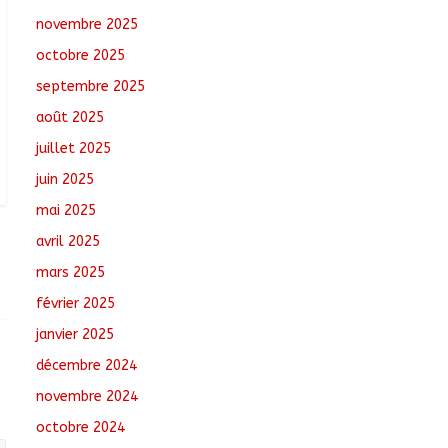
de N’Djamena et l’OMS
novembre 2025
renforcent leur
octobre 2025
coopération
août 6, 2026
No
septembre 2025
Comments
août 2025
Oum-Hadjer : L’ADESC
juillet 2025
offre des semences
juin 2025
certifiées aux
producteurs de cinq
mai 2025
villages
avril 2025
août 6, 2026
No
Comments
mars 2025
février 2025
janvier 2025
décembre 2024
novembre 2024
octobre 2024