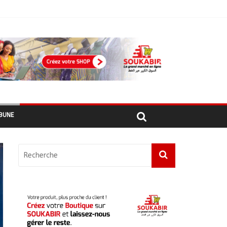
 recensés
BUNE