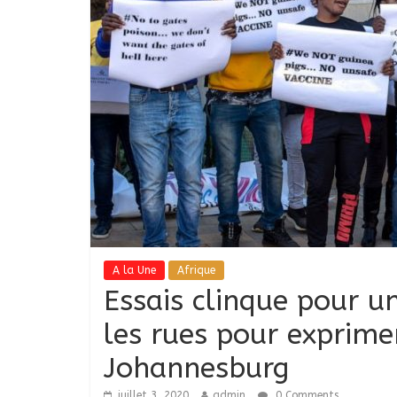
A la Une
Afrique
Essais clinque pour u
les rues pour exprime
Johannesburg
juillet 3, 2020
admin
0 Comments