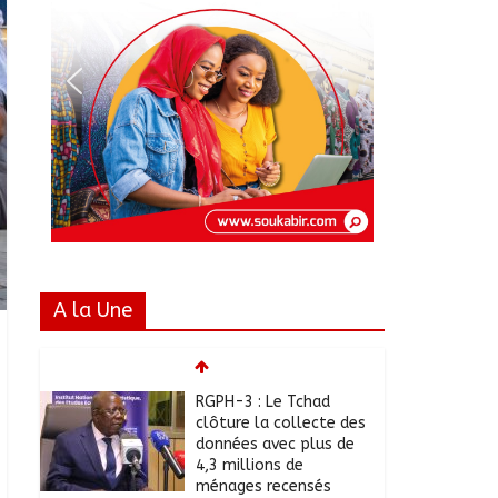
A la Une
RGPH-3 : Le Tchad
clôture la collecte des
données avec plus de
4,3 millions de
ménages recensés
août 6, 2026
No
Comments
Tchad–Égypte : La