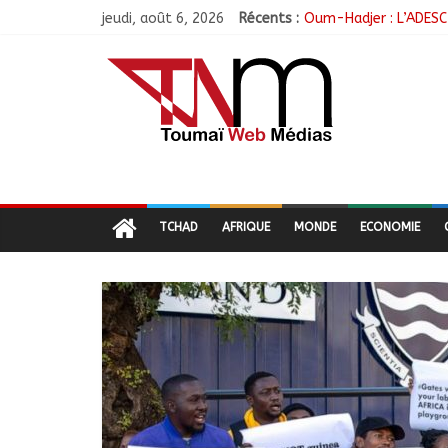
jeudi, août 6, 2026
Récents :
Oum-Hadjer : L’ADESC 
RGPH-3 : Le Tchad cl
Tchad–Égypte : La Co
Coopération aérienne 
Nigeria : 308 otages 
TCHAD
AFRIQUE
MONDE
ECONOMIE