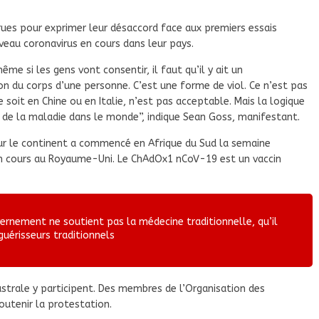
 rues pour exprimer leur désaccord face aux premiers essais
veau coronavirus en cours dans leur pays.
me si les gens vont consentir, il faut qu’il y ait un
n du corps d’une personne. C’est une forme de viol. Ce n’est pas
 soit en Chine ou en Italie, n’est pas acceptable. Mais la logique
s de la maladie dans le monde”, indique Sean Goss, manifestant.
 sur le continent a commencé en Afrique du Sud la semaine
jà en cours au Royaume-Uni. Le ChAdOx1 nCoV-19 est un vaccin
rnement ne soutient pas la médecine traditionnelle, qu’il
guérisseurs traditionnels
ustrale y participent. Des membres de l’Organisation des
outenir la protestation.