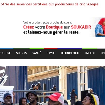
offre des semences certifiées aux producteurs de cinq villages
ôture la collecte des données avec plus de 4,3 millions de ménages
mmission mixte relance les grands chantiers de coopération
: Air France salue les progrès du Tchad en matière de sûreté
libérés lors d’une vaste opération de sauvetage
CULTURE
SPORTS
SANTÉ
STYLE
TECHNOLOGIE
EMPLOI
TRI