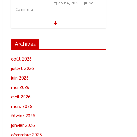
Commission mixte
relance les grands
chantiers de
coopération
août 6, 2026
No
Comments
Archives
Coopération aérienne :
Air France salue les
août 2026
progrès du Tchad en
matière de sûreté
juillet 2026
août 6, 2026
No
juin 2026
Comments
mai 2026
Nigeria : 308 otages
avril 2026
libérés lors d’une vaste
opération de
mars 2026
sauvetage
février 2026
août 6, 2026
No
Comments
janvier 2026
décembre 2025
Santé : La Commune