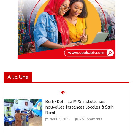
Barh-Koh : Le MPS installe ses
nouvelles instances locales à Sarh
Rural
A la Une
août 7, 2026
No Comments
Borkou : Recrudescence des braquages
sur l’axe Faya-Kalaït
août 7, 2026
No Comments
N’Djamena : Le maire intensifie le suivi