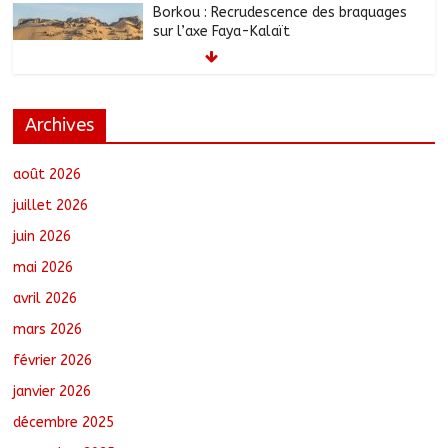
des chantiers municipaux
août 7, 2026
No Comments
Moyen-Chari : Les nouveaux bacheliers
Archives
orientés vers leur avenir
août 7, 2026
No Comments
août 2026
juillet 2026
Oum-Hadjer : L’ADESC offre des
juin 2026
semences certifiées aux producteurs de
mai 2026
cinq villages
août 6, 2026
No Comments
avril 2026
mars 2026
Moyen-Chari : Lancement de la
février 2026
campagne de vulgarisation de la
janvier 2026
politique nationale de DDR
août 7, 2026
No Comments
décembre 2025