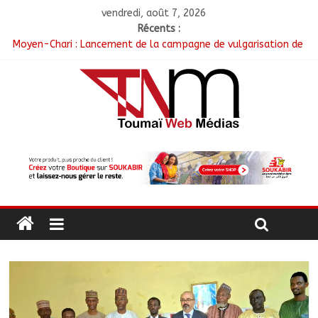
vendredi, août 7, 2026
Récents :
Moyen-Chari : Lancement de la campagne de vulgarisation de
la politique nationale de DDR
Barh-Koh : Le MPS installe ses nouvelles instances locales à
Sarh Rural
Borkou : Recrudescence des braquages sur l’axe Faya-Kalaït
N’Djamena : Le maire intensifie le suivi des chantiers
municipaux
Moyen-Chari : Les nouveaux bacheliers orientés vers leur
avenir