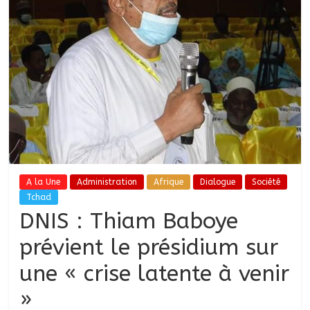
A la Une
Administration
Afrique
Dialogue
Société
Tchad
DNIS : Thiam Baboye
prévient le présidium sur
une « crise latente à venir
»