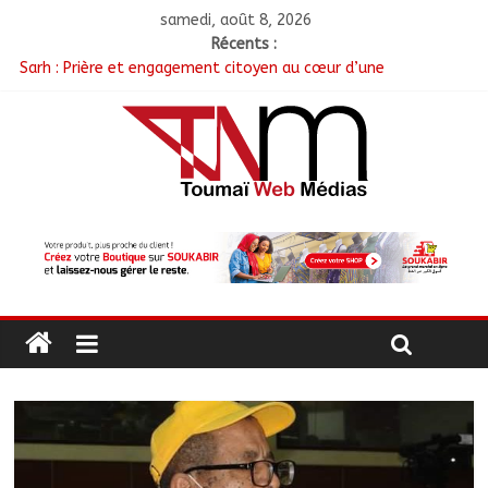
samedi, août 8, 2026
Récents :
Sarh : Prière et engagement citoyen au cœur d’une
mobilisation religieuse
Politique : Le RPC lance l’opération de dépôt des demandes de
cartes d’adhésion
أبشي: الرئيس الولائي للحزب الإصلاحي بولاية وداي يطالب الحكومة
بمعالجة أزمة المياه والوقود وغاز الطهي.
Ati : Une journée de salubrité organisée au marché moderne
Toukra : La gare routière en pleine réhabilitation pour
améliorer la mobilité