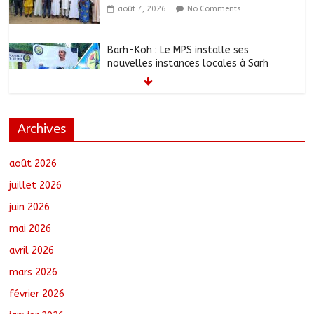
août 7, 2026
No Comments
Barh-Koh : Le MPS installe ses
nouvelles instances locales à Sarh
Rural
août 7, 2026
No Comments
Archives
Borkou : Recrudescence des braquages
sur l’axe Faya-Kalaït
août 7, 2026
No Comments
août 2026
juillet 2026
juin 2026
N’Djamena : Le maire intensifie le suivi
mai 2026
des chantiers municipaux
août 7, 2026
No Comments
avril 2026
mars 2026
février 2026
Moyen-Chari : Les nouveaux bacheliers
orientés vers leur avenir