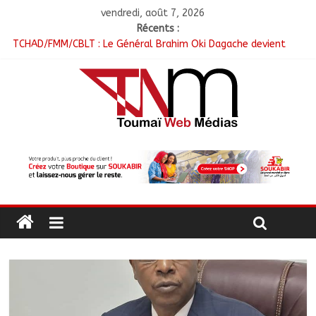
vendredi, août 7, 2026
Récents :
TCHAD/FMM/CBLT : Le Général Brahim Oki Dagache devient
commandant en second
Moyen-Chari : Lancement de la campagne de vulgarisation de
la politique nationale de DDR
Barh-Koh : Le MPS installe ses nouvelles instances locales à
Sarh Rural
Borkou : Recrudescence des braquages sur l’axe Faya-Kalaït
N’Djamena : Le maire intensifie le suivi des chantiers
municipaux