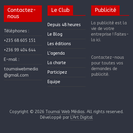
Contactez-
Le Club
Publicité
nous
La publicité est la
Depuis 48 heures
vie de votre
Téléphones :
Le Blog
entreprise ! Faites-
la ici.
+235 68 605 151
Les éditions
+236 99 404 644
L’agenda
Contactez-nous
E-mail :
La charte
pour toutes vos
demandes de
toumaiwebmedia
Participez
publicité.
@gmail.com
Equipe
Copyright © 2026
Toumaï Web Médias
. All rights reserved.
Développé par
L'Art Digital