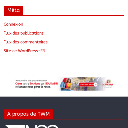
Méta
Connexion
Flux des publications
Flux des commentaires
Site de WordPress-FR
A propos de TWM