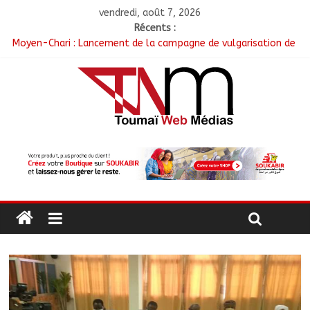
vendredi, août 7, 2026
Récents :
Moyen-Chari : Lancement de la campagne de vulgarisation de
la politique nationale de DDR
Barh-Koh : Le MPS installe ses nouvelles instances locales à
Sarh Rural
Borkou : Recrudescence des braquages sur l’axe Faya-Kalaït
N’Djamena : Le maire intensifie le suivi des chantiers
municipaux
Moyen-Chari : Les nouveaux bacheliers orientés vers leur
avenir