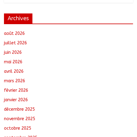
Archives
N’Djamena : Le maire intensifie le suivi
des chantiers municipaux
août 7, 2026
No Comments
août 2026
juillet 2026
juin 2026
Moyen-Chari : Les nouveaux bacheliers
mai 2026
orientés vers leur avenir
août 7, 2026
No Comments
avril 2026
mars 2026
février 2026
Oum-Hadjer : L’ADESC offre des
semences certifiées aux producteurs de
janvier 2026
cinq villages
décembre 2025
août 6, 2026
No Comments
novembre 2025
octobre 2025
Moyen-Chari : Lancement de la
campagne de vulgarisation de la