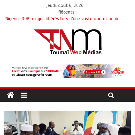
jeudi, août 6, 2026
Récents :
Nigeria : 308 otages libérés lors d’une vaste opération de
sauvetage
Santé : La Commune de N’Djamena et l’OMS renforcent leur
coopération
RGPH-3 : Les communautés nomades de Ferrick Kodjoguila se
mobilisent pour le recensement
Jeunesse : Un programme d’un milliard de FCFA pour former
100 jeunes entrepreneurs tchadiens au Maroc
Tchad : L’AMET réagit à la suspension des demandes de
création de journaux en ligne