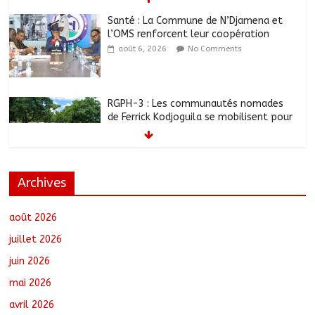
Santé : La Commune de N’Djamena et
l’OMS renforcent leur coopération
août 6, 2026
No Comments
RGPH-3 : Les communautés nomades
de Ferrick Kodjoguila se mobilisent pour
le recensement
août 6, 2026
No Comments
Archives
Jeunesse : Un programme d’un milliard
de FCFA pour former 100 jeunes
entrepreneurs tchadiens au Maroc
août 2026
août 5, 2026
No Comments
juillet 2026
juin 2026
Tchad : L’AMET réagit à la suspension
mai 2026
des demandes de création de journaux
en ligne
avril 2026
août 5, 2026
No Comments