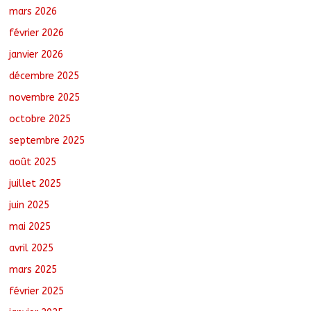
mars 2026
février 2026
Tchad : Le CESCE ouvre sa deuxième
session ordinaire consacrée à la
janvier 2026
transition numérique
décembre 2025
août 5, 2026
No Comments
novembre 2025
octobre 2025
Nigeria : 308 otages libérés lors d’une
vaste opération de sauvetage
septembre 2025
août 6, 2026
No Comments
août 2025
juillet 2025
juin 2025
mai 2025
avril 2025
mars 2025
février 2025