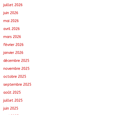
juillet 2026
juin 2026
Toukra : La gare routière en pleine
mai 2026
réhabilitation pour améliorer la
mobilité
avril 2026
août 8, 2026
No Comments
mars 2026
février 2026
Littérature : Asseya Youssouf Wore
dédicace son premier roman « Sous la
janvier 2026
lumière de ma foi »
décembre 2025
août 8, 2026
No Comments
novembre 2025
octobre 2025
Sarh : Prière et engagement citoyen au
cœur d’une mobilisation religieuse
septembre 2025
août 8, 2026
No Comments
août 2025
juillet 2025
juin 2025