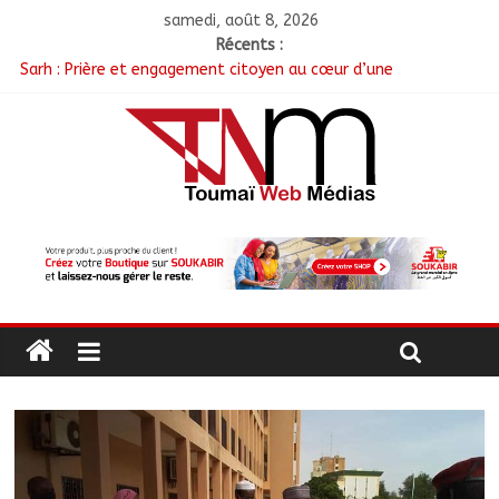
samedi, août 8, 2026
Récents :
Sarh : Prière et engagement citoyen au cœur d’une
mobilisation religieuse
Politique : Le RPC lance l’opération de dépôt des demandes de
cartes d’adhésion
أبشي: الرئيس الولائي للحزب الإصلاحي بولاية وداي يطالب الحكومة
بمعالجة أزمة المياه والوقود وغاز الطهي.
Ati : Une journée de salubrité organisée au marché moderne
Toukra : La gare routière en pleine réhabilitation pour
améliorer la mobilité