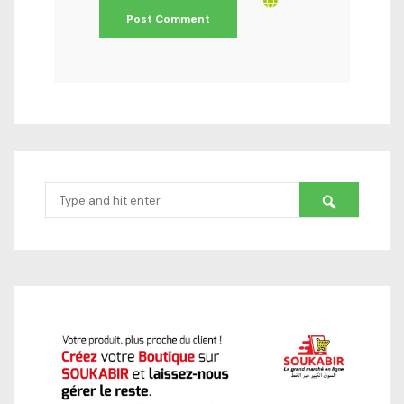
Search
for: