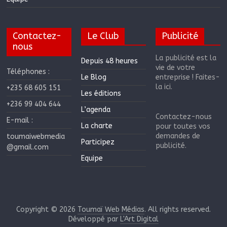
Contactez-
Le Club
Publicité
nous
La publicité est la
Depuis 48 heures
vie de votre
Téléphones :
Le Blog
entreprise ! Faites-
la ici.
+235 68 605 151
Les éditions
+236 99 404 644
L’agenda
Contactez-nous
E-mail :
La charte
pour toutes vos
demandes de
toumaiwebmedia
Participez
publicité.
@gmail.com
Equipe
Copyright © 2026
Toumaï Web Médias
. All rights reserved.
Développé par
L'Art Digital