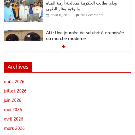
وداي يطالب الحكومة بمعالجة أزمة المياه
والوقود وغاز الطهي.
août 8, 2026
No Comments
Ati : Une journée de salubrité organisée
au marché moderne
août 8, 2026
No Comments
Archives
Toukra : La gare routière en pleine
réhabilitation pour améliorer la
mobilité
août 2026
août 8, 2026
No Comments
juillet 2026
juin 2026
Littérature : Asseya Youssouf Wore
mai 2026
dédicace son premier roman « Sous la
lumière de ma foi »
avril 2026
août 8, 2026
No Comments
mars 2026