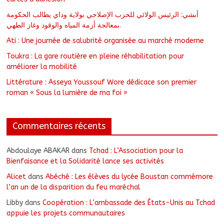
أبشي: الرئيس الولائي للحزب الإصلاحي بولاية وداي يطالب الحكومة
بمعالجة أزمة المياه والوقود وغاز الطهي.
Ati : Une journée de salubrité organisée au marché moderne
Toukra : La gare routière en pleine réhabilitation pour
améliorer la mobilité
Littérature : Asseya Youssouf Wore dédicace son premier
roman « Sous la lumière de ma foi »
Commentaires récents
Abdoulaye ABAKAR
dans
Tchad : L’Association pour la
Bienfaisance et la Solidarité lance ses activités
Alicet
dans
Abéché : Les élèves du lycée Boustan commémore
l’an un de la disparition du feu maréchal
Libby
dans
Coopération : L’ambassade des États-Unis au Tchad
appuie les projets communautaires