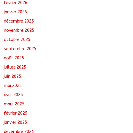
février 2026
Tchad : 18 jeunes rendent une visite
dans une entreprise spécialisée en
janvier 2026
mécanique grâce au projet « Tadrib &
décembre 2025
Khidmè »
août 7, 2026
No Comments
novembre 2025
octobre 2025
Politique : Le RPC lance l’opération de
dépôt des demandes de cartes
septembre 2025
d’adhésion
août 2025
août 8, 2026
No Comments
juillet 2025
juin 2025
mai 2025
avril 2025
mars 2025
février 2025
janvier 2025
décembre 2024