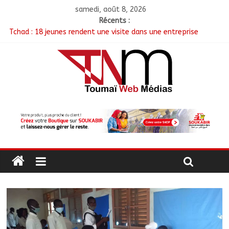
samedi, août 8, 2026
Récents :
Tchad : 18 jeunes rendent une visite dans une entreprise
spécialisée en mécanique grâce au projet « Tadrib & Khidmè »
TCHAD/FMM/CBLT : Le Général Brahim Oki Dagache devient
commandant en second
Moyen-Chari : Lancement de la campagne de vulgarisation de
la politique nationale de DDR
Barh-Koh : Le MPS installe ses nouvelles instances locales à
Sarh Rural
Borkou : Recrudescence des braquages sur l’axe Faya-Kalaït