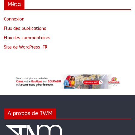
Méta
Connexion
Flux des publications
Flux des commentaires
Site de WordPress-FR
A propos de TWM