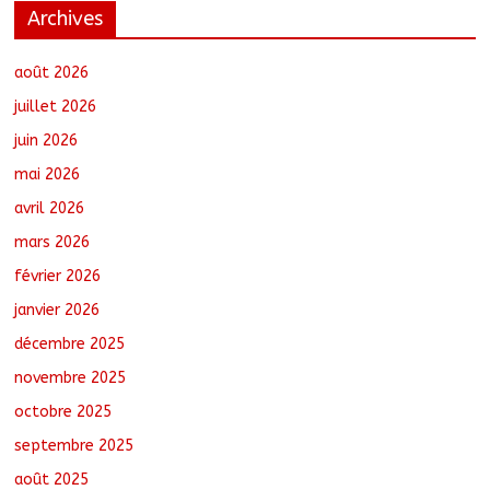
Archives
Barh-Koh : Le MPS installe ses
nouvelles instances locales à Sarh
Rural
août 2026
août 7, 2026
No Comments
juillet 2026
juin 2026
Borkou : Recrudescence des braquages
mai 2026
sur l’axe Faya-Kalaït
août 7, 2026
No Comments
avril 2026
mars 2026
février 2026
N’Djamena : Le maire intensifie le suivi
des chantiers municipaux
janvier 2026
août 7, 2026
No Comments
décembre 2025
novembre 2025
octobre 2025
Tchad : 18 jeunes rendent une visite
dans une entreprise spécialisée en
septembre 2025
mécanique grâce au projet « Tadrib &
Khidmè »
août 2025