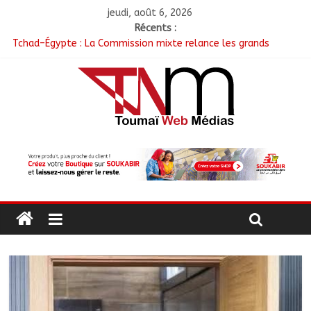
jeudi, août 6, 2026
Récents :
Tchad–Égypte : La Commission mixte relance les grands
chantiers de coopération
Coopération aérienne : Air France salue les progrès du Tchad
en matière de sûreté
Nigeria : 308 otages libérés lors d’une vaste opération de
sauvetage
Santé : La Commune de N’Djamena et l’OMS renforcent leur
coopération
RGPH-3 : Les communautés nomades de Ferrick Kodjoguila se
mobilisent pour le recensement