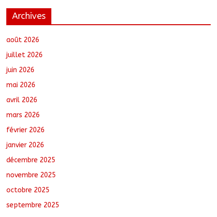
Archives
Santé : La Commune de N’Djamena et
l’OMS renforcent leur coopération
août 6, 2026
No Comments
août 2026
juillet 2026
juin 2026
RGPH-3 : Les communautés nomades
mai 2026
de Ferrick Kodjoguila se mobilisent pour
le recensement
avril 2026
août 6, 2026
No Comments
mars 2026
février 2026
Jeunesse : Un programme d’un milliard
de FCFA pour former 100 jeunes
janvier 2026
entrepreneurs tchadiens au Maroc
décembre 2025
août 5, 2026
No Comments
novembre 2025
octobre 2025
Tchad–Égypte : La Commission mixte
relance les grands chantiers de
septembre 2025
coopération