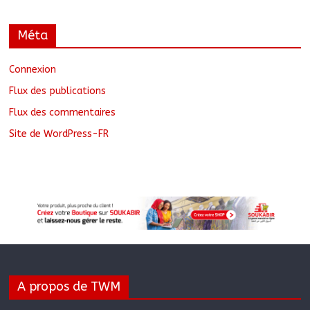
Méta
Connexion
Flux des publications
Flux des commentaires
Site de WordPress-FR
A propos de TWM