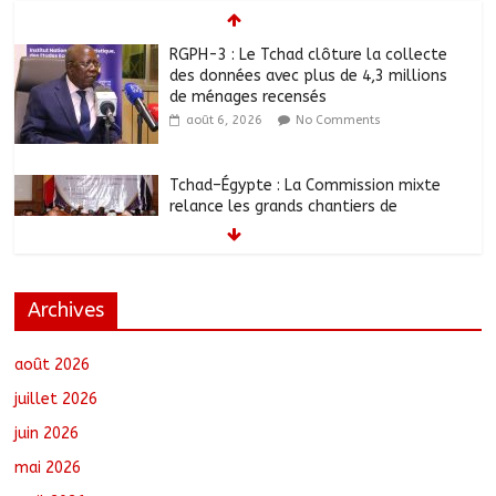
RGPH-3 : Le Tchad clôture la collecte
des données avec plus de 4,3 millions
de ménages recensés
août 6, 2026
No Comments
Tchad–Égypte : La Commission mixte
relance les grands chantiers de
coopération
août 6, 2026
No Comments
Archives
Coopération aérienne : Air France salue
les progrès du Tchad en matière de
sûreté
août 2026
août 6, 2026
No Comments
juillet 2026
juin 2026
Nigeria : 308 otages libérés lors d’une
mai 2026
vaste opération de sauvetage
août 6, 2026
No Comments