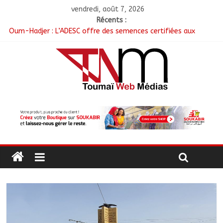
vendredi, août 7, 2026
Récents :
Oum-Hadjer : L’ADESC offre des semences certifiées aux
producteurs de cinq villages
RGPH-3 : Le Tchad clôture la collecte des données avec plus
de 4,3 millions de ménages recensés
Tchad–Égypte : La Commission mixte relance les grands
chantiers de coopération
Coopération aérienne : Air France salue les progrès du Tchad
en matière de sûreté
Nigeria : 308 otages libérés lors d’une vaste opération de
sauvetage