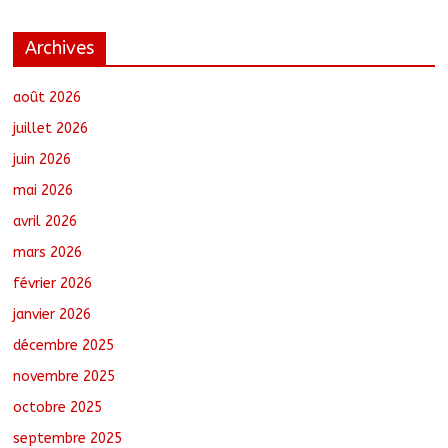
Archives
N’Djamena : Le maire intensifie le suivi
des chantiers municipaux
août 7, 2026
No Comments
août 2026
juillet 2026
juin 2026
Moyen-Chari : Les nouveaux bacheliers
mai 2026
orientés vers leur avenir
août 7, 2026
No Comments
avril 2026
mars 2026
février 2026
Oum-Hadjer : L’ADESC offre des
semences certifiées aux producteurs de
janvier 2026
cinq villages
décembre 2025
août 6, 2026
No Comments
novembre 2025
octobre 2025
Moyen-Chari : Lancement de la
campagne de vulgarisation de la
septembre 2025
politique nationale de DDR