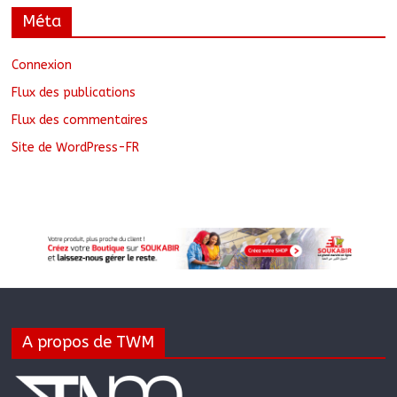
Méta
Connexion
Flux des publications
Flux des commentaires
Site de WordPress-FR
A propos de TWM