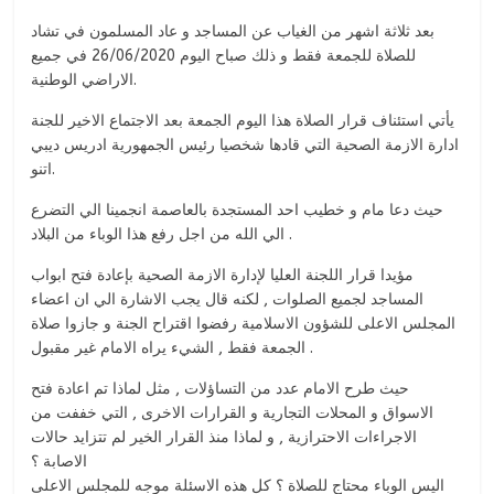
بعد ثلاثة اشهر من الغياب عن المساجد و عاد المسلمون في تشاد
للصلاة للجمعة فقط و ذلك صباح اليوم 26/06/2020 في جميع
الاراضي الوطنية.
يأتي استئناف قرار الصلاة هذا اليوم الجمعة بعد الاجتماع الاخير للجنة
ادارة الازمة الصحية التي قادها شخصيا رئيس الجمهورية ادريس ديبي
اتنو.
حيث دعا مام و خطيب احد المستجدة بالعاصمة انجمينا الي التضرع
الي الله من اجل رفع هذا الوباء من البلاد .
مؤيدا قرار اللجنة العليا لإدارة الازمة الصحية بإعادة فتح ابواب
المساجد لجميع الصلوات , لكنه قال يجب الاشارة الي ان اعضاء
المجلس الاعلى للشؤون الاسلامية رفضوا اقتراح الجنة و جازوا صلاة
الجمعة فقط , الشيء يراه الامام غير مقبول .
حيث طرح الامام عدد من التساؤلات , مثل لماذا تم اعادة فتح
الاسواق و المحلات التجارية و القرارات الاخرى , التي خففت من
الاجراءات الاحترازية , و لماذا منذ القرار الخير لم تتزايد حالات
الاصابة ؟
اليس الوباء محتاج للصلاة ؟ كل هذه الاسئلة موجه للمجلس الاعلى