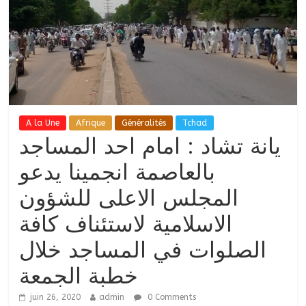
A la Une
Afrique
Généralités
Tchad
يانة تشاد : امام احد المساجد
بالعاصمة انجمينا يدعو
المجلس الاعلى للشؤون
الاسلامية لاستئناف كافة
الصلوات في المساجد خلال
خطبة الجمعة
juin 26, 2020
admin
0 Comments