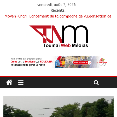
vendredi, août 7, 2026
Récents :
Moyen-Chari : Lancement de la campagne de vulgarisation de
la politique nationale de DDR
Barh-Koh : Le MPS installe ses nouvelles instances locales à
Sarh Rural
Borkou : Recrudescence des braquages sur l’axe Faya-Kalaït
N’Djamena : Le maire intensifie le suivi des chantiers
municipaux
Moyen-Chari : Les nouveaux bacheliers orientés vers leur
avenir