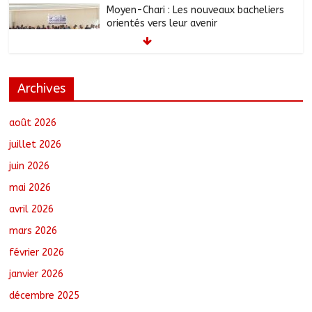
Moyen-Chari : Les nouveaux bacheliers
orientés vers leur avenir
août 7, 2026
No Comments
Archives
Oum-Hadjer : L’ADESC offre des
semences certifiées aux producteurs de
cinq villages
août 2026
août 6, 2026
No Comments
juillet 2026
juin 2026
RGPH-3 : Le Tchad clôture la collecte
mai 2026
des données avec plus de 4,3 millions
de ménages recensés
avril 2026
août 6, 2026
No Comments
mars 2026
février 2026
Tchad–Égypte : La Commission mixte
relance les grands chantiers de
janvier 2026
coopération
décembre 2025
août 6, 2026
No Comments