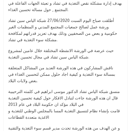
بهدف إدارة مشكلة نقص التغذية في تشاد و تعبئة الجهات الفاعلة في
المجتمع , حول مسالة تحسين الغذاء.
أطلقت صباح اليوم السبت 27/06/2020 شبكة الياس سين تشاد
ورشة عمل لصالح جمعيات المجتمع المدني و المنظمات الغير
حكومية و بعض من الصحفيين وذلك بهدف تعزيز قدراتهم لمكافحة
مشكلة سوء التغذية في تشاد.
حيث عرضة في الورشة الانشطة المختلفة خلال عامين لمشروع
شبكة الياس سين تشاد في مجال تحسين التغذية.
ناقش المشاركون في هذه الورشة العديد من المشاكل المتعلقة
بمسالة سوء التغذية و كيفية اجاد حلول ممكن لتحسين الغذاء في
بعض ولايات البلاد.
منسق شبكة الياس تشاد الدكتور موسى ابراهيم في كلمته الترحيبية
قال ان هذه الورشة جاءت لتبادل الافكار حول كيفية تحسين التغذية
في البلاد مؤكد ان حكومة البلاد في عام 2013
قامت بإنشاء نظام لتنسيق التغذية المسا بالمجلس الوطني للتغذية و
الاغذية متعددة القطاعات
و عن الهدف من هذه الورشة تحدث مدير قسم سوء التغذية والتقنية