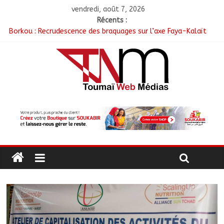
vendredi, août 7, 2026
Récents :
Borkou : Recrudescence des braquages sur l’axe Faya-Kalaït
N’Djamena : Le maire intensifie le suivi des chantiers
municipaux
Moyen-Chari : Les nouveaux bacheliers orientés vers leur
avenir
Oum-Hadjer : L’ADESC offre des semences certifiées aux
producteurs de cinq villages
RGPH-3 : Le Tchad clôture la collecte des données avec plus
de 4,3 millions de ménages recensés