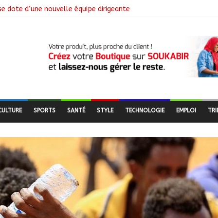
se dote d’une nouvelle équipe dirigeante
ngagement citoyen au cœur d’une mobilisation religieuse
 lance l’opération de dépôt des demandes de cartes d’adhésion
de salubrité organisée au marché moderne
CULTURE
SPORTS
SANTÉ
STYLE
TECHNOLOGIE
EMPLOI
TRI