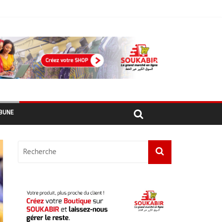
أبشي: الرئيس الولائي للحزب الإصلاحي بولاية وداي يطالب الحكومة بمعالجة أزمة المياه والوقود وغاز الطهي.
BUNE