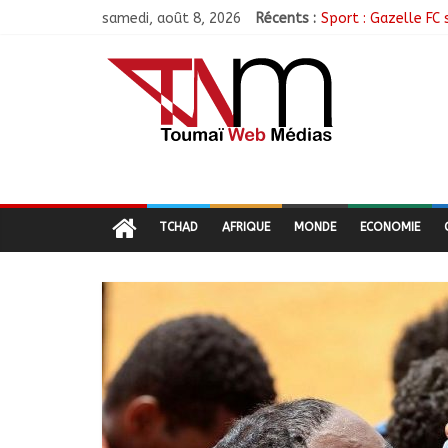
samedi, août 8, 2026
Récents :
Sport : Gazelle FC 
Sarh : Prière et e
Politique : Le RPC
Ati : Une journée 
TCHAD
AFRIQUE
MONDE
ECONOMIE