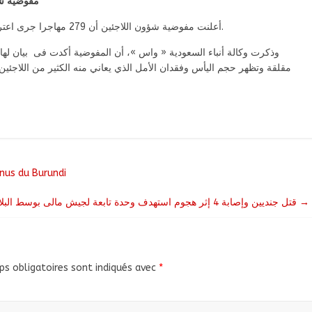
مفوضية شؤون اللا
أعلنت مفوضية شؤون اللاجئين أن 279 مهاجرا جرى اعتراضهم قبالة سواحل ليبيا، وإعادتهم إلى مراكز الاحتجاز فيها.
وذكرت وكالة أنباء السعودية « واس »، أن المفوضية أكدت فى بيان لها الي
مقلقة وتظهر حجم اليأس وفقدان الأمل الذي يعاني منه الكثير من اللاجئين
nus du Burundi
قتل جنديين وإصابة 4 إثر هجوم استهدف وحدة تابعة لجيش مالى بوسط البلاد
→
s obligatoires sont indiqués avec
*