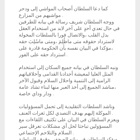
كما دعا السلطان أصحاب المواشي إلى ودحر
مواشيهم من المزارع .
ووجه السلطان شريف رسالة في بيانه للطرفين
في حال تعدي أحدٍ على آخر لابد من استخدام العقل
بدل القلب ،والاتصال فورا بالسلطات المخولة
لاسترداد حقوقه متى ماظُلِمَ ،ومتى ماسُلِبَ حقه
،مؤكدا في البيان نفسه بأن الحكومة قادرة على
استرداد حقه على الفور .
ونبه السلطان في بيانه جميع السكان إلى استخدام
المثل العليا لمعيشة أجدادنا القدامى وأخلاقياتهم
الرامية إلى التنمية واحلال السلام وقبول الآخر
،مناشد الجميع إلى أخذ العبر منها لبناء تشاد عامة
ودار وداي خاصة .
وناشد السلطات التقليدية إلى تحمل المسؤوليات
الموكلة إليهم بهدف التصدي لكل ثغرات العنف .
ويعزم السلطان في البيان على تكثيف اللقاءات مع
المسؤولين تباحثا لحل أي مشكلات تعرقل سير
السلام والتلاحم الإجتماعي .
ويؤكد السلطان في بيانه الصحفي وقوف السلطنة