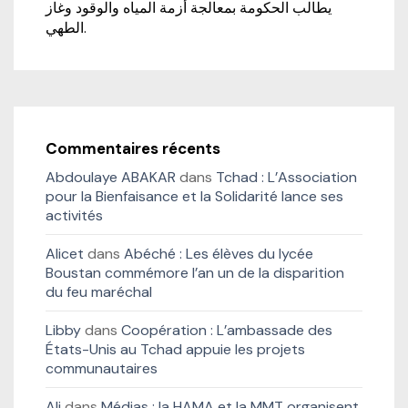
يطالب الحكومة بمعالجة أزمة المياه والوقود وغاز
الطهي.
Commentaires récents
Abdoulaye ABAKAR
dans
Tchad : L’Association
pour la Bienfaisance et la Solidarité lance ses
activités
Alicet
dans
Abéché : Les élèves du lycée
Boustan commémore l’an un de la disparition
du feu maréchal
Libby
dans
Coopération : L’ambassade des
États-Unis au Tchad appuie les projets
communautaires
Ali
dans
Médias : la HAMA et la MMT organisent