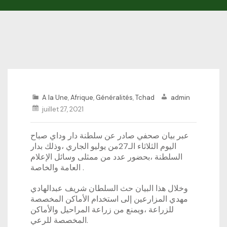
A la Une
,
Afrique
,
Généralités
,
Tchad
admin
juillet 27, 2021
عبر بيان صحفي صادر عن سلطنة دار وداي صباح
اليوم الثلاثاء الـ27من يوليو الجاري ،وذلك بدار
السلطنة ،بحضور عدد من ممثلى وسائل الإعلام
العامة والخاصة .
وخلال هذا البيان حث السلطان شريف عبدالهادي
مهدي المزارعين إلى استخدام الأماكن المخصصة
للزراعة ،ويمنع من زراعة المراحيل والأماكن
المخصصة للرعي.